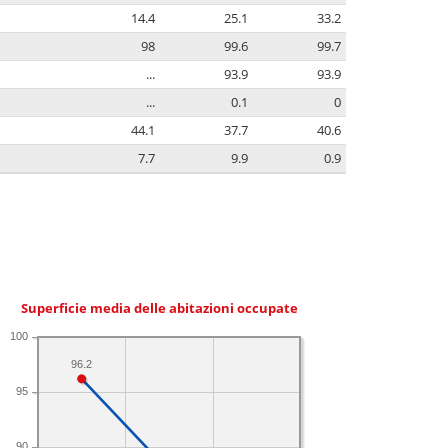
14.4
25.1
33.2
98
99.6
99.7
...
93.9
93.9
...
0.1
0
44.1
37.7
40.6
7.7
9.9
0.9
Superficie media delle abitazioni occupate
100
96.2
95
90