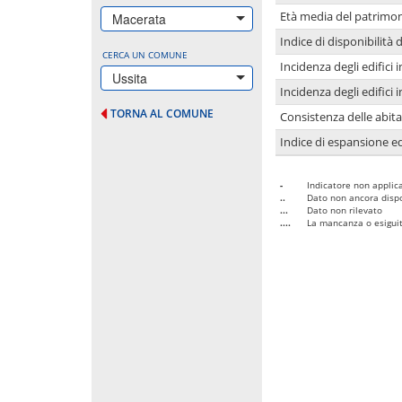
Età media del patrimon
Macerata
Indice di disponibilità d
CERCA UN COMUNE
Incidenza degli edifici
Ussita
Incidenza degli edifici
TORNA AL COMUNE
Consistenza delle abit
Indice di espansione edi
-
Indicatore non applica
..
Dato non ancora dispo
...
Dato non rilevato
....
La mancanza o esiguità