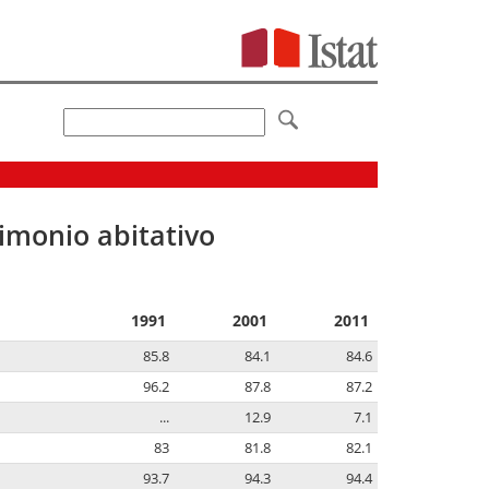
imonio abitativo
1991
2001
2011
85.8
84.1
84.6
96.2
87.8
87.2
...
12.9
7.1
83
81.8
82.1
93.7
94.3
94.4