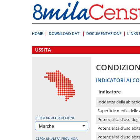
Vai
direttamente
a:
Contenuto
Ricerca
HOME
DOWNLOAD DATI
DOCUMENTAZIONE
LINKS 
.
USSITA
CONDIZION
INDICATORI AI CO
Indicatore
Incidenza delle abitazi
Superficie media delle
CERCA UN'ALTRA REGIONE
Potenzialità d'uso degli
Marche
Potenzialità d'uso abita
Potenzialità d'uso abit
CERCA UN'ALTRA PROVINCIA