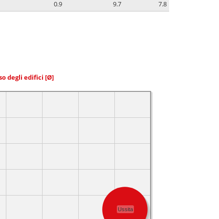
0.9
9.7
7.8
so degli edifici
[Ø]
Ussita