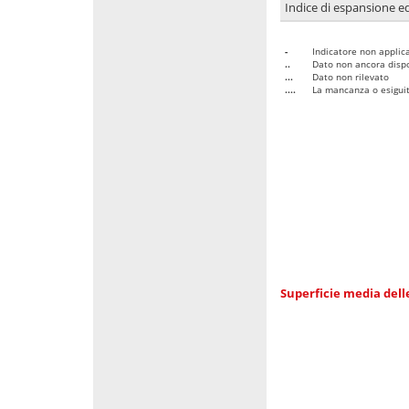
Indice di espansione edi
-
Indicatore non applica
..
Dato non ancora dispo
...
Dato non rilevato
....
La mancanza o esiguità
Superficie media dell