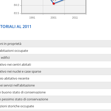
84.1
84.0
83.5
1991
2001
2011
TORIALI AL 2011
oni in proprietà
 abitazioni occupate
 edifici
tivo nei centri abitati
ativo nei nuclei e case sparse
io abitativo recente
ei servizi nell'abitazione
 in buono stato di conservazione
 in pessimo stato di conservazione
azioni storiche occupate