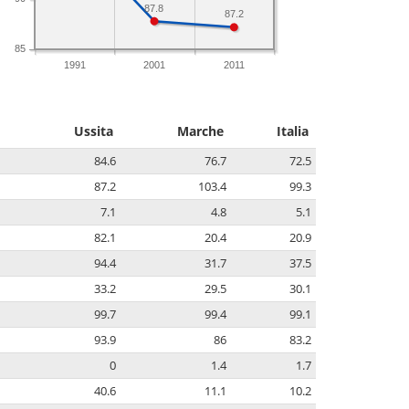
87.8
87.2
85
1991
2001
2011
Ussita
Marche
Italia
84.6
76.7
72.5
87.2
103.4
99.3
7.1
4.8
5.1
82.1
20.4
20.9
94.4
31.7
37.5
33.2
29.5
30.1
99.7
99.4
99.1
93.9
86
83.2
0
1.4
1.7
40.6
11.1
10.2