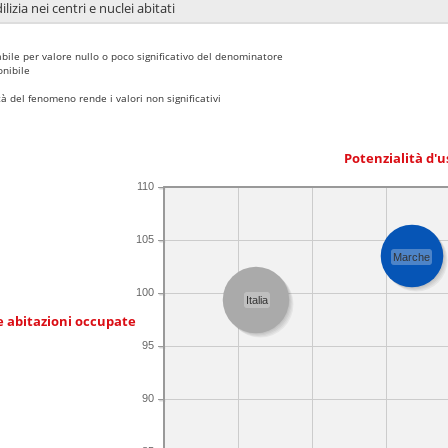
lizia nei centri e nuclei abitati
bile per valore nullo o poco significativo del denominatore
nibile
 del fenomeno rende i valori non significativi
Potenzialità d'u
110
105
Marche
100
Italia
e abitazioni occupate
95
90