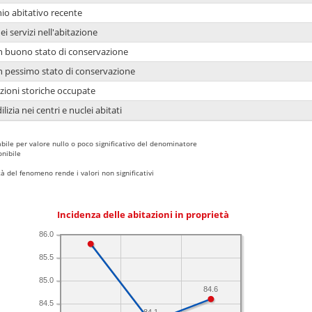
io abitativo recente
ei servizi nell'abitazione
 in buono stato di conservazione
 in pessimo stato di conservazione
azioni storiche occupate
lizia nei centri e nuclei abitati
bile per valore nullo o poco significativo del denominatore
nibile
 del fenomeno rende i valori non significativi
Incidenza delle abitazioni in proprietà
86.0
85.5
85.0
84.6
84.5