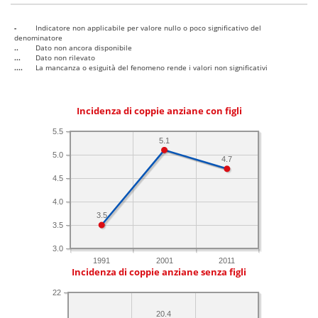
-
Indicatore non applicabile per valore nullo o poco significativo del
denominatore
..
Dato non ancora disponibile
...
Dato non rilevato
....
La mancanza o esiguità del fenomeno rende i valori non significativi
Incidenza di coppie anziane con figli
5.5
5.1
5.0
4.7
4.5
4.0
3.5
3.5
3.0
1991
2001
2011
Incidenza di coppie anziane senza figli
22
20.4