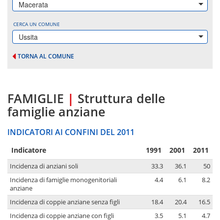
Macerata
CERCA UN COMUNE
Ussita
TORNA AL COMUNE
FAMIGLIE
|
Struttura delle
famiglie anziane
INDICATORI AI CONFINI DEL 2011
Indicatore
1991
2001
2011
Incidenza di anziani soli
33.3
36.1
50
Incidenza di famiglie monogenitoriali
4.4
6.1
8.2
anziane
Incidenza di coppie anziane senza figli
18.4
20.4
16.5
Incidenza di coppie anziane con figli
3.5
5.1
4.7