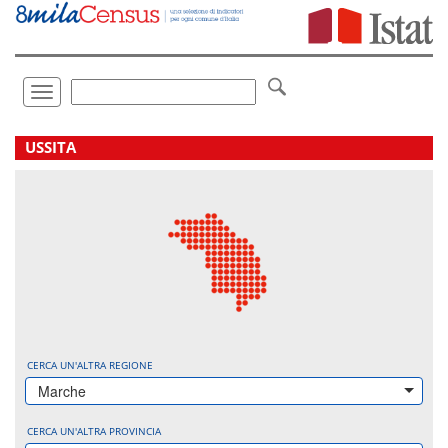
Vai
direttamente
a:
Contenuto
Ricerca
Toggle
navigation
.
USSITA
CERCA UN'ALTRA REGIONE
Marche
CERCA UN'ALTRA PROVINCIA