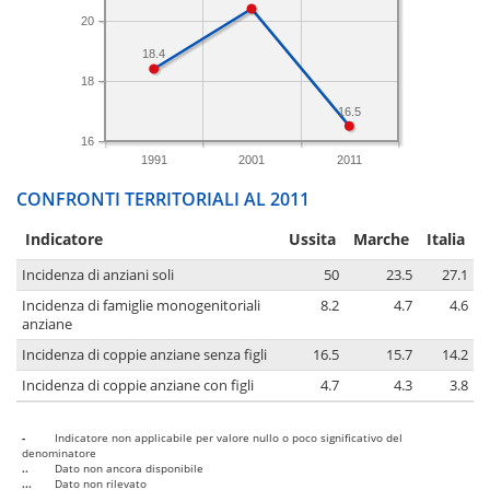
20
18.4
18
16.5
16
1991
2001
2011
CONFRONTI TERRITORIALI AL 2011
Indicatore
Ussita
Marche
Italia
Incidenza di anziani soli
50
23.5
27.1
Incidenza di famiglie monogenitoriali
8.2
4.7
4.6
anziane
Incidenza di coppie anziane senza figli
16.5
15.7
14.2
Incidenza di coppie anziane con figli
4.7
4.3
3.8
-
Indicatore non applicabile per valore nullo o poco significativo del
denominatore
..
Dato non ancora disponibile
...
Dato non rilevato