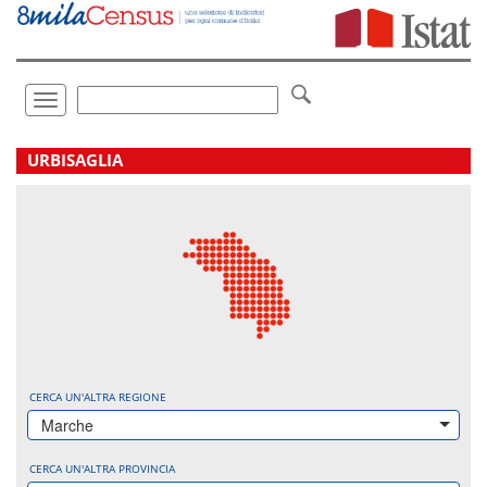
Vai
direttamente
a:
Contenuto
Ricerca
Toggle
navigation
.
URBISAGLIA
CERCA UN'ALTRA REGIONE
Marche
CERCA UN'ALTRA PROVINCIA