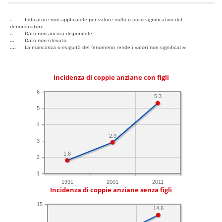
-
Indicatore non applicabile per valore nullo o poco significativo del
denominatore
..
Dato non ancora disponibile
...
Dato non rilevato
....
La mancanza o esiguità del fenomeno rende i valori non significativi
Incidenza di coppie anziane con figli
6
5.3
5
4
2.9
3
1.8
2
1
1991
2001
2011
Incidenza di coppie anziane senza figli
15
14.6