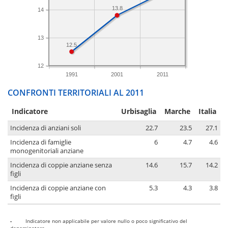
13.8
14
13
12.5
12
1991
2001
2011
CONFRONTI TERRITORIALI AL 2011
Indicatore
Urbisaglia
Marche
Italia
Incidenza di anziani soli
22.7
23.5
27.1
Incidenza di famiglie
6
4.7
4.6
monogenitoriali anziane
Incidenza di coppie anziane senza
14.6
15.7
14.2
figli
Incidenza di coppie anziane con
5.3
4.3
3.8
figli
-
Indicatore non applicabile per valore nullo o poco significativo del