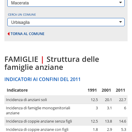
Macerata
CERCA UN COMUNE
Urbisaglia
TORNA AL COMUNE
FAMIGLIE
|
Struttura delle
famiglie anziane
INDICATORI AI CONFINI DEL 2011
Indicatore
1991
2001
2011
Incidenza di anziani soli
12.5
20.1
22.7
Incidenza di famiglie monogenitoriali
3
3.1
6
anziane
Incidenza di coppie anziane senza figli
12.5
13.8
14.6
Incidenza di coppie anziane con figli
1.8
2.9
5.3