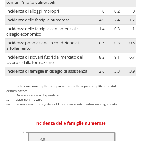
comuni "molto vulnerabili"
Incidenza di alloggi impropri
0
0.2
0
Incidenza delle famiglie numerose
4.9
2.4
1.7
Incidenza delle famiglie con potenziale
1.4
0.3
1
disagio economico
Incidenza popolazione in condizione di
0.5
0.3
0.5
affollamento
Incidenza di giovani fuori dal mercato del
8.2
9.1
6.7
lavoro e dalla formazione
Incidenza di famiglie in disagio di assistenza
2.6
3.3
3.9
-
Indicatore non applicabile per valore nullo o poco significativo del
denominatore
..
Dato non ancora disponibile
...
Dato non rilevato
....
La mancanza o esiguità del fenomeno rende i valori non significativi
Incidenza delle famiglie numerose
6
4.9