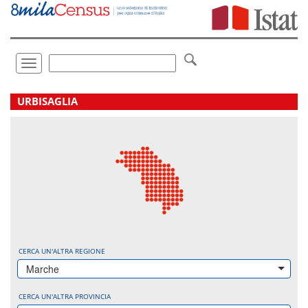
Vai
direttamente
a:
Contenuto
Ricerca
Toggle
navigation
.
URBISAGLIA
CERCA UN'ALTRA REGIONE
Marche
CERCA UN'ALTRA PROVINCIA