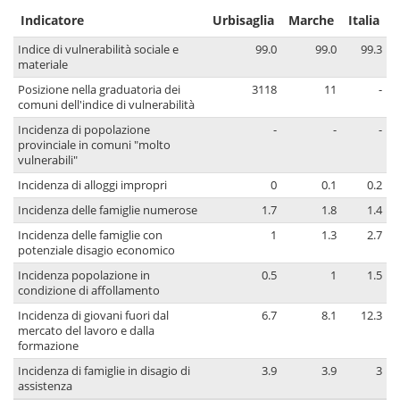
Indicatore
Urbisaglia
Marche
Italia
Indice di vulnerabilità sociale e
99.0
99.0
99.3
materiale
Posizione nella graduatoria dei
3118
11
-
comuni dell'indice di vulnerabilità
Incidenza di popolazione
-
-
-
provinciale in comuni "molto
vulnerabili"
Incidenza di alloggi impropri
0
0.1
0.2
Incidenza delle famiglie numerose
1.7
1.8
1.4
Incidenza delle famiglie con
1
1.3
2.7
potenziale disagio economico
Incidenza popolazione in
0.5
1
1.5
condizione di affollamento
Incidenza di giovani fuori dal
6.7
8.1
12.3
mercato del lavoro e dalla
formazione
Incidenza di famiglie in disagio di
3.9
3.9
3
assistenza