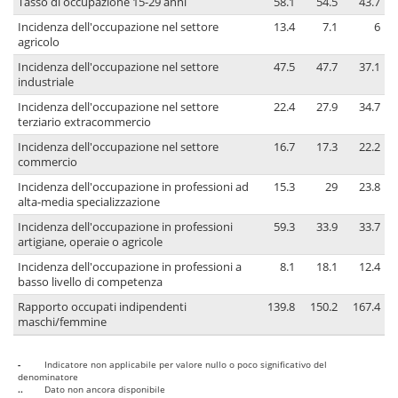
Tasso di occupazione 15-29 anni
58.1
54.5
43.7
Incidenza dell'occupazione nel settore
13.4
7.1
6
agricolo
Incidenza dell'occupazione nel settore
47.5
47.7
37.1
industriale
Incidenza dell'occupazione nel settore
22.4
27.9
34.7
terziario extracommercio
Incidenza dell'occupazione nel settore
16.7
17.3
22.2
commercio
Incidenza dell'occupazione in professioni ad
15.3
29
23.8
alta-media specializzazione
Incidenza dell'occupazione in professioni
59.3
33.9
33.7
artigiane, operaie o agricole
Incidenza dell'occupazione in professioni a
8.1
18.1
12.4
basso livello di competenza
Rapporto occupati indipendenti
139.8
150.2
167.4
maschi/femmine
-
Indicatore non applicabile per valore nullo o poco significativo del
denominatore
..
Dato non ancora disponibile