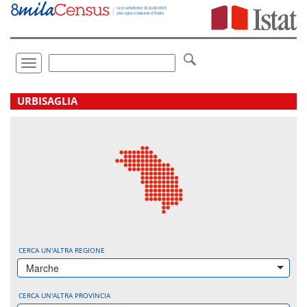
Vai
direttamente
a:
Contenuto
Ricerca
Toggle
navigation
.
URBISAGLIA
CERCA UN'ALTRA REGIONE
Marche
CERCA UN'ALTRA PROVINCIA