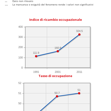
...
Dato non rilevato
....
La mancanza o esiguità del fenomeno rende i valori non significativi
Indice di ricambio occupazionale
400
324.5
300
200
160.8
111.9
100
0
1991
2001
2011
Tasso di occupazione
52
51
50.7
51
50