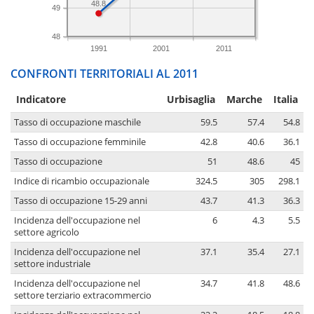
48.8
49
48
1991
2001
2011
CONFRONTI TERRITORIALI AL 2011
Indicatore
Urbisaglia
Marche
Italia
Tasso di occupazione maschile
59.5
57.4
54.8
Tasso di occupazione femminile
42.8
40.6
36.1
Tasso di occupazione
51
48.6
45
Indice di ricambio occupazionale
324.5
305
298.1
Tasso di occupazione 15-29 anni
43.7
41.3
36.3
Incidenza dell'occupazione nel
6
4.3
5.5
settore agricolo
Incidenza dell'occupazione nel
37.1
35.4
27.1
settore industriale
Incidenza dell'occupazione nel
34.7
41.8
48.6
settore terziario extracommercio