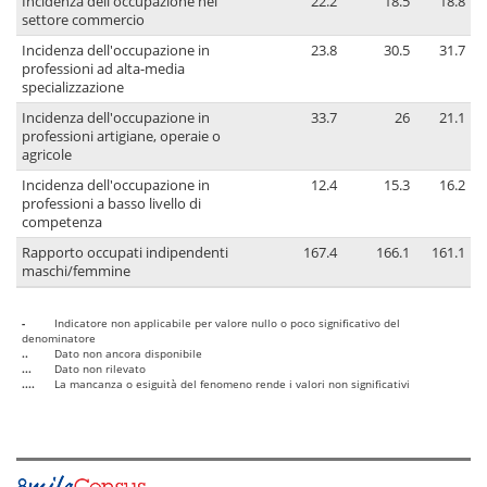
Incidenza dell'occupazione nel
22.2
18.5
18.8
settore commercio
Incidenza dell'occupazione in
23.8
30.5
31.7
professioni ad alta-media
specializzazione
Incidenza dell'occupazione in
33.7
26
21.1
professioni artigiane, operaie o
agricole
Incidenza dell'occupazione in
12.4
15.3
16.2
professioni a basso livello di
competenza
Rapporto occupati indipendenti
167.4
166.1
161.1
maschi/femmine
-
Indicatore non applicabile per valore nullo o poco significativo del
denominatore
..
Dato non ancora disponibile
...
Dato non rilevato
....
La mancanza o esiguità del fenomeno rende i valori non significativi