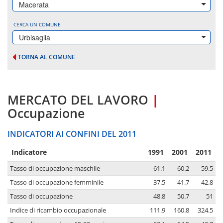
Macerata
CERCA UN COMUNE
Urbisaglia
TORNA AL COMUNE
MERCATO DEL LAVORO
|
Occupazione
INDICATORI AI CONFINI DEL 2011
Indicatore
1991
2001
2011
Tasso di occupazione maschile
61.1
60.2
59.5
Tasso di occupazione femminile
37.5
41.7
42.8
Tasso di occupazione
48.8
50.7
51
Indice di ricambio occupazionale
111.9
160.8
324.5