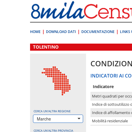
Vai
direttamente
a:
Contenuto
Ricerca
HOME
DOWNLOAD DATI
DOCUMENTAZIONE
LINKS 
.
TOLENTINO
CONDIZION
INDICATORI AI CO
Indicatore
Metri quadrati per occ
Indice di sottoutilizzo 
CERCA UN'ALTRA REGIONE
Indice di affollamento 
Marche
Mobilità residenziale
CERCA UN'ALTRA PROVINCIA