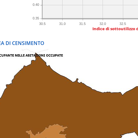
0.40
0.35
30.5
31.0
31.5
32.0
32.5
Indice di sottoutilizzo 
REA DI CENSIMENTO