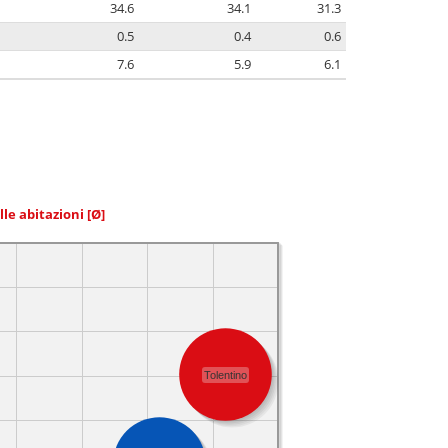
34.6
34.1
31.3
0.5
0.4
0.6
7.6
5.9
6.1
elle abitazioni
[Ø]
Tolentino