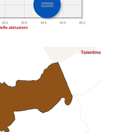
Marche
33.0
33.5
34.0
34.5
35.0
delle abitazioni