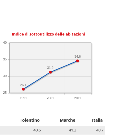
Indice di sottoutilizzo delle abitazioni
40
34.6
35
31.2
30
26.1
25
1991
2001
2011
Tolentino
Marche
Italia
40.6
41.3
40.7