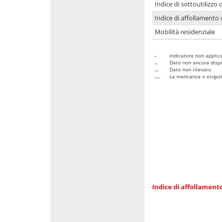
Indice di sottoutilizzo 
Indice di affollamento 
Mobilità residenziale
-
Indicatore non applica
..
Dato non ancora dispo
...
Dato non rilevato
....
La mancanza o esiguità
Indice di affollamento