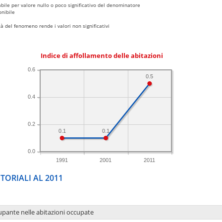
bile per valore nullo o poco significativo del denominatore
nibile
 del fenomeno rende i valori non significativi
Indice di affollamento delle abitazioni
0.6
0.5
0.4
0.2
0.1
0.1
0.0
1991
2001
2011
TORIALI AL 2011
upante nelle abitazioni occupate