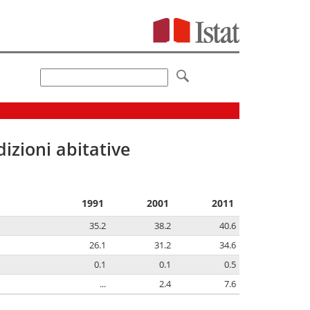
izioni abitative
1991
2001
2011
35.2
38.2
40.6
26.1
31.2
34.6
0.1
0.1
0.5
...
2.4
7.6