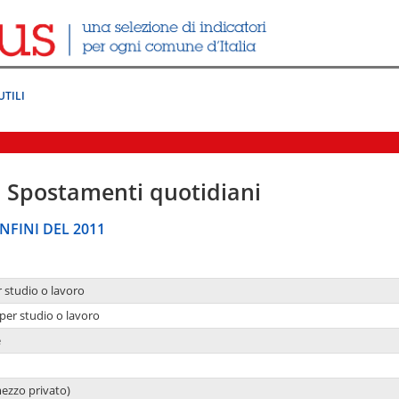
UTILI
|
Spostamenti quotidiani
NFINI DEL 2011
r studio o lavoro
per studio o lavoro
e
mezzo privato)