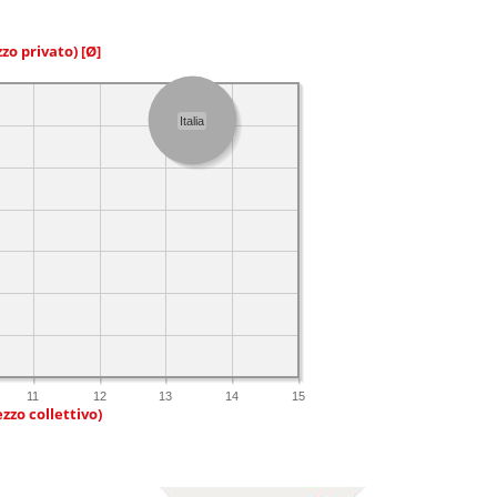
zzo privato)
[Ø]
Italia
11
12
13
14
15
zzo collettivo)