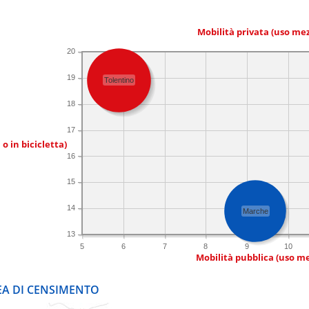
Mobilità privata (uso me
20
19
Tolentino
18
17
 o in bicicletta)
16
15
14
Marche
13
5
6
7
8
9
10
Mobilità pubblica (uso me
REA DI CENSIMENTO