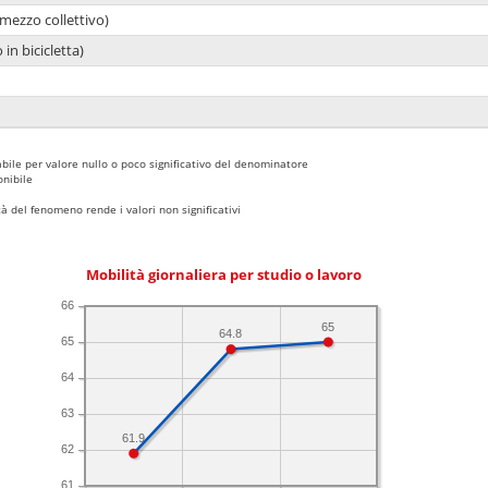
mezzo collettivo)
 in bicicletta)
bile per valore nullo o poco significativo del denominatore
nibile
 del fenomeno rende i valori non significativi
Mobilità giornaliera per studio o lavoro
66
65
64.8
65
64
63
61.9
62
61