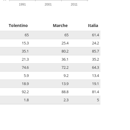
1991
2001
2011
Tolentino
Marche
Italia
65
65
61.4
15.3
25.4
24.2
35.1
80.2
85.7
21.3
36.1
35.2
74.6
72.2
64.3
5.9
9.2
13.4
18.9
13.9
19.1
92.2
88.8
81.4
1.8
2.3
5