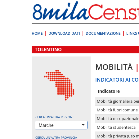
Vai
direttamente
a:
Contenuto
Ricerca
HOME
DOWNLOAD DATI
DOCUMENTAZIONE
LINKS 
.
TOLENTINO
MOBILITÀ
INDICATORI AI CO
Indicatore
Mobilità giornaliera pe
Mobilità fuori comune 
CERCA UN'ALTRA REGIONE
Mobilità occupazional
Marche
Mobilità studentesca
Mobilità privata (uso 
CERCA UN'ALTRA PROVINCIA