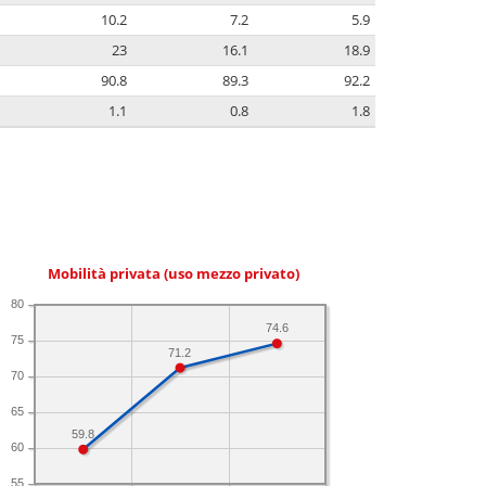
10.2
7.2
5.9
23
16.1
18.9
90.8
89.3
92.2
1.1
0.8
1.8
Mobilità privata (uso mezzo privato)
80
74.6
75
71.2
70
65
59.8
60
55