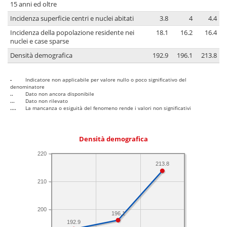
15 anni ed oltre
Incidenza superficie centri e nuclei abitati
3.8
4
4.4
Incidenza della popolazione residente nei
18.1
16.2
16.4
nuclei e case sparse
Densità demografica
192.9
196.1
213.8
-
Indicatore non applicabile per valore nullo o poco significativo del
denominatore
..
Dato non ancora disponibile
...
Dato non rilevato
....
La mancanza o esiguità del fenomeno rende i valori non significativi
Densità demografica
220
213.8
210
200
196.1
192.9