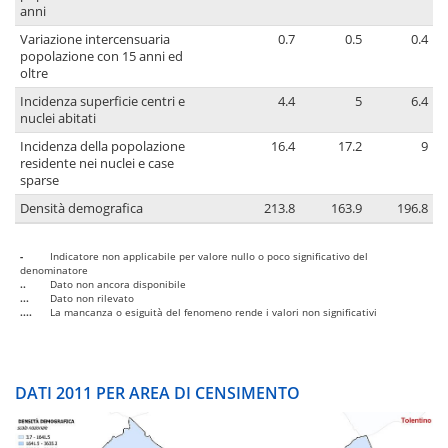
anni
Variazione intercensuaria
0.7
0.5
0.4
popolazione con 15 anni ed
oltre
Incidenza superficie centri e
4.4
5
6.4
nuclei abitati
Incidenza della popolazione
16.4
17.2
9
residente nei nuclei e case
sparse
Densità demografica
213.8
163.9
196.8
-
Indicatore non applicabile per valore nullo o poco significativo del
denominatore
..
Dato non ancora disponibile
...
Dato non rilevato
....
La mancanza o esiguità del fenomeno rende i valori non significativi
DATI 2011 PER AREA DI CENSIMENTO