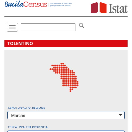
Vai
direttamente
a:
Contenuto
Ricerca
Toggle
navigation
.
TOLENTINO
CERCA UN'ALTRA REGIONE
Marche
CERCA UN'ALTRA PROVINCIA