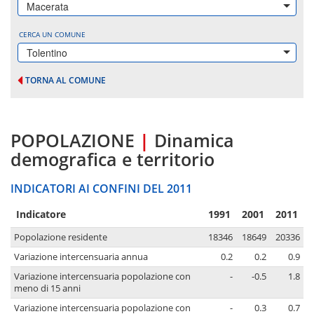
Macerata
CERCA UN COMUNE
Tolentino
TORNA AL COMUNE
POPOLAZIONE
|
Dinamica
demografica e territorio
INDICATORI AI CONFINI DEL 2011
Indicatore
1991
2001
2011
Popolazione residente
18346
18649
20336
Variazione intercensuaria annua
0.2
0.2
0.9
Variazione intercensuaria popolazione con
-
-0.5
1.8
meno di 15 anni
Variazione intercensuaria popolazione con
-
0.3
0.7