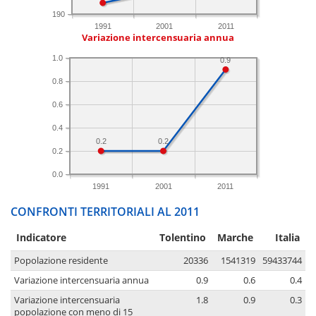
190
1991
2001
2011
Variazione intercensuaria annua
1.0
0.9
0.8
0.6
0.4
0.2
0.2
0.2
0.0
1991
2001
2011
CONFRONTI TERRITORIALI AL 2011
Indicatore
Tolentino
Marche
Italia
Popolazione residente
20336
1541319
59433744
Variazione intercensuaria annua
0.9
0.6
0.4
Variazione intercensuaria
1.8
0.9
0.3
popolazione con meno di 15