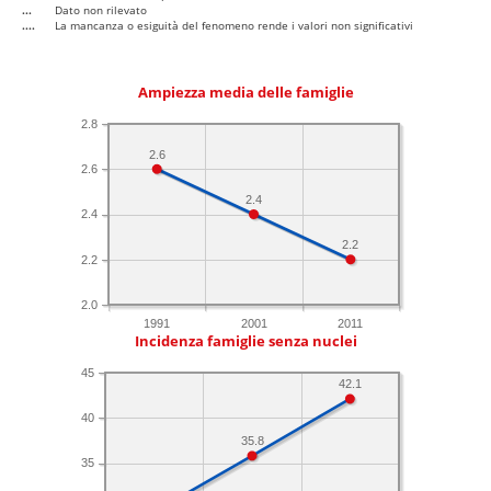
...
Dato non rilevato
....
La mancanza o esiguità del fenomeno rende i valori non significativi
Ampiezza media delle famiglie
2.8
2.6
2.6
2.4
2.4
2.2
2.2
2.0
1991
2001
2011
Incidenza famiglie senza nuclei
45
42.1
40
35.8
35