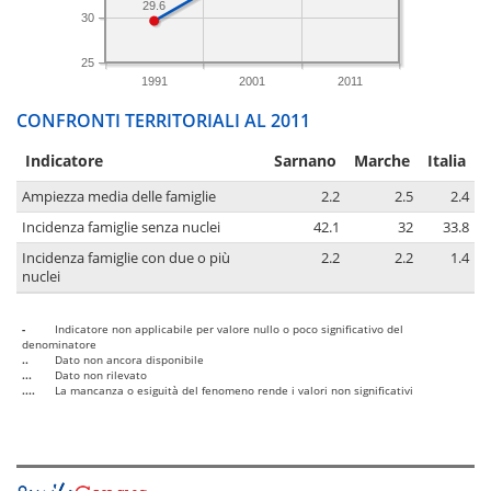
29.6
30
25
1991
2001
2011
CONFRONTI TERRITORIALI AL 2011
Indicatore
Sarnano
Marche
Italia
Ampiezza media delle famiglie
2.2
2.5
2.4
Incidenza famiglie senza nuclei
42.1
32
33.8
Incidenza famiglie con due o più
2.2
2.2
1.4
nuclei
-
Indicatore non applicabile per valore nullo o poco significativo del
denominatore
..
Dato non ancora disponibile
...
Dato non rilevato
....
La mancanza o esiguità del fenomeno rende i valori non significativi