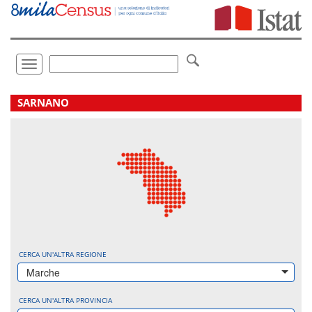
Vai
direttamente
a:
Contenuto
Ricerca
Toggle
navigation
.
SARNANO
CERCA UN'ALTRA REGIONE
Marche
CERCA UN'ALTRA PROVINCIA