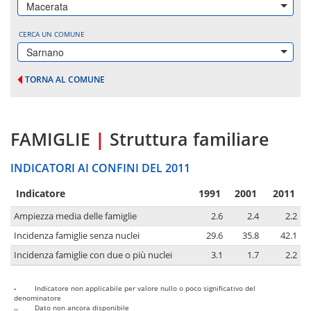
Macerata
CERCA UN COMUNE
Sarnano
TORNA AL COMUNE
FAMIGLIE
|
Struttura familiare
INDICATORI AI CONFINI DEL 2011
Indicatore
1991
2001
2011
Ampiezza media delle famiglie
2.6
2.4
2.2
Incidenza famiglie senza nuclei
29.6
35.8
42.1
Incidenza famiglie con due o più nuclei
3.1
1.7
2.2
-
Indicatore non applicabile per valore nullo o poco significativo del
denominatore
..
Dato non ancora disponibile