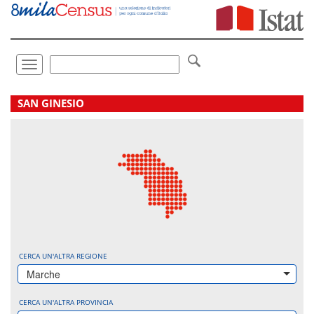
Vai
direttamente
a:
Contenuto
Ricerca
Toggle
navigation
.
SAN GINESIO
CERCA UN'ALTRA REGIONE
Marche
CERCA UN'ALTRA PROVINCIA