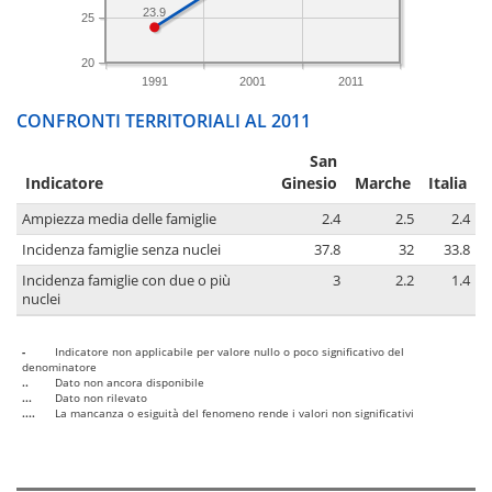
23.9
25
20
1991
2001
2011
CONFRONTI TERRITORIALI AL 2011
San
Indicatore
Ginesio
Marche
Italia
Ampiezza media delle famiglie
2.4
2.5
2.4
Incidenza famiglie senza nuclei
37.8
32
33.8
Incidenza famiglie con due o più
3
2.2
1.4
nuclei
-
Indicatore non applicabile per valore nullo o poco significativo del
denominatore
..
Dato non ancora disponibile
...
Dato non rilevato
....
La mancanza o esiguità del fenomeno rende i valori non significativi