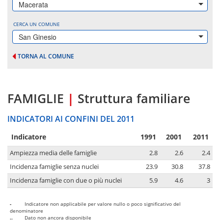
Macerata
CERCA UN COMUNE
San Ginesio
TORNA AL COMUNE
FAMIGLIE
|
Struttura familiare
INDICATORI AI CONFINI DEL 2011
Indicatore
1991
2001
2011
Ampiezza media delle famiglie
2.8
2.6
2.4
Incidenza famiglie senza nuclei
23.9
30.8
37.8
Incidenza famiglie con due o più nuclei
5.9
4.6
3
-
Indicatore non applicabile per valore nullo o poco significativo del
denominatore
..
Dato non ancora disponibile