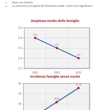
...
Dato non rilevato
....
La mancanza o esiguità del fenomeno rende i valori non significativi
Ampiezza media delle famiglie
3.0
2.8
2.8
2.6
2.6
2.4
2.4
2.2
1991
2001
2011
Incidenza famiglie senza nuclei
40
37.8
35
30.8
30