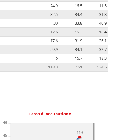
24.9
16.5
11.5
32.5
34.4
31.3
30
33.8
40.9
12.6
15.3
16.4
17.6
31.9
26.1
59.9
34.1
32.7
6
16.7
18.3
118.3
151
134.5
Tasso di occupazione
46
44.9
45