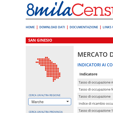
Vai
direttamente
a:
Contenuto
Ricerca
HOME
DOWNLOAD DATI
DOCUMENTAZIONE
LINKS 
.
SAN GINESIO
MERCATO 
INDICATORI AI CO
Indicatore
Tasso di occupazione 
Tasso di occupazione 
CERCA UN'ALTRA REGIONE
Tasso di occupazione
Marche
Indice di ricambio occ
Tasso di occupazione 1
CERCA UN'ALTRA PROVINCIA