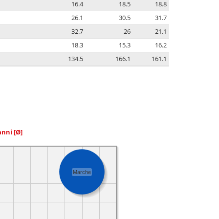
16.4
18.5
18.8
26.1
30.5
31.7
32.7
26
21.1
18.3
15.3
16.2
134.5
166.1
161.1
 anni
[Ø]
Marche