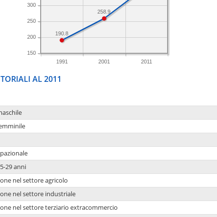
300
258.9
250
190.8
200
150
1991
2001
2011
TORIALI AL 2011
maschile
femminile
upazionale
5-29 anni
one nel settore agricolo
one nel settore industriale
ione nel settore terziario extracommercio