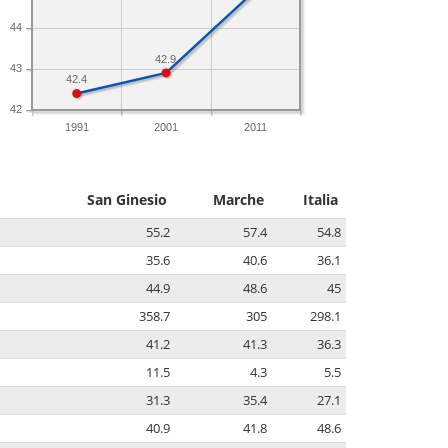
44
42.9
43
42.4
42
1991
2001
2011
San Ginesio
Marche
Italia
55.2
57.4
54.8
35.6
40.6
36.1
44.9
48.6
45
358.7
305
298.1
41.2
41.3
36.3
11.5
4.3
5.5
31.3
35.4
27.1
40.9
41.8
48.6