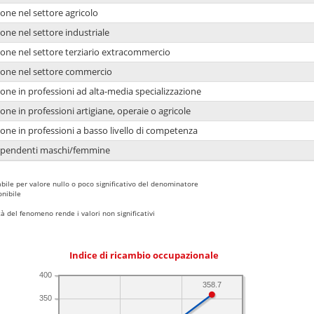
one nel settore agricolo
one nel settore industriale
ione nel settore terziario extracommercio
ione nel settore commercio
one in professioni ad alta-media specializzazione
one in professioni artigiane, operaie o agricole
one in professioni a basso livello di competenza
dipendenti maschi/femmine
bile per valore nullo o poco significativo del denominatore
nibile
 del fenomeno rende i valori non significativi
Indice di ricambio occupazionale
400
358.7
350