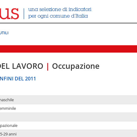
UTILI
DEL LAVORO
|
Occupazione
NFINI DEL 2011
maschile
femminile
upazionale
5-29 anni