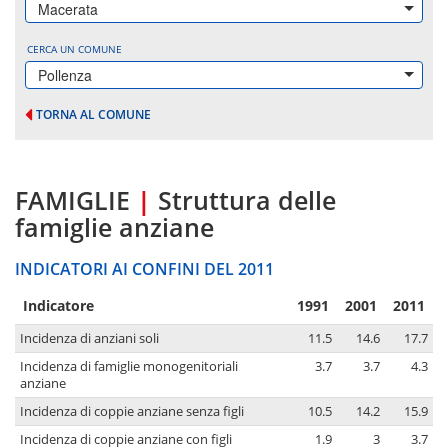
Macerata
CERCA UN COMUNE
Pollenza
TORNA AL COMUNE
FAMIGLIE
|
Struttura delle
famiglie anziane
INDICATORI AI CONFINI DEL 2011
Indicatore
1991
2001
2011
Incidenza di anziani soli
11.5
14.6
17.7
Incidenza di famiglie monogenitoriali
3.7
3.7
4.3
anziane
Incidenza di coppie anziane senza figli
10.5
14.2
15.9
Incidenza di coppie anziane con figli
1.9
3
3.7