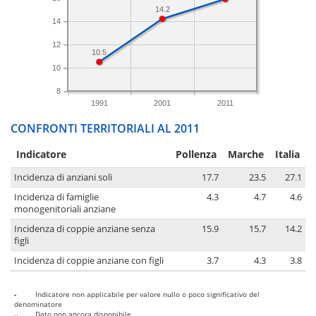
14.2
14
12
10.5
10
8
1991
2001
2011
CONFRONTI TERRITORIALI AL 2011
Indicatore
Pollenza
Marche
Italia
Incidenza di anziani soli
17.7
23.5
27.1
Incidenza di famiglie
4.3
4.7
4.6
monogenitoriali anziane
Incidenza di coppie anziane senza
15.9
15.7
14.2
figli
Incidenza di coppie anziane con figli
3.7
4.3
3.8
-
Indicatore non applicabile per valore nullo o poco significativo del
denominatore
..
Dato non ancora disponibile