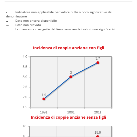
-
Indicatore non applicabile per valore nullo o poco significativo del
denominatore
..
Dato non ancora disponibile
...
Dato non rilevato
....
La mancanza o esiguità del fenomeno rende i valori non significativi
Incidenza di coppie anziane con figli
4.0
3.7
3.5
3
3.0
2.5
1.9
2.0
1.5
1991
2001
2011
Incidenza di coppie anziane senza figli
18
15.9
16