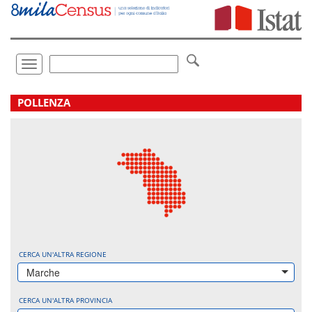
Vai
direttamente
a:
Contenuto
Ricerca
Toggle
navigation
.
POLLENZA
CERCA UN'ALTRA REGIONE
Marche
CERCA UN'ALTRA PROVINCIA