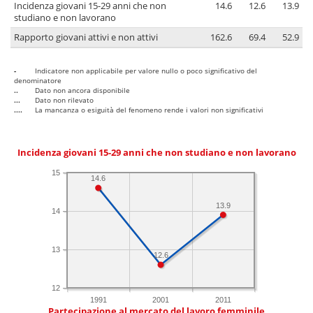
Incidenza giovani 15-29 anni che non
14.6
12.6
13.9
studiano e non lavorano
Rapporto giovani attivi e non attivi
162.6
69.4
52.9
-
Indicatore non applicabile per valore nullo o poco significativo del
denominatore
..
Dato non ancora disponibile
...
Dato non rilevato
....
La mancanza o esiguità del fenomeno rende i valori non significativi
Incidenza giovani 15-29 anni che non studiano e non lavorano
15
14.6
13.9
14
13
12.6
12
1991
2001
2011
Partecipazione al mercato del lavoro femminile