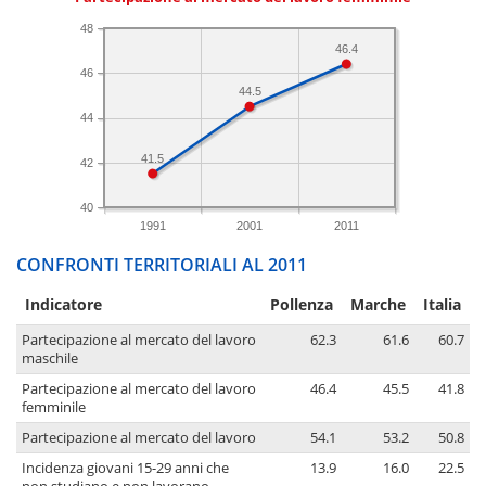
48
46.4
46
44.5
44
41.5
42
40
1991
2001
2011
CONFRONTI TERRITORIALI AL 2011
Indicatore
Pollenza
Marche
Italia
Partecipazione al mercato del lavoro
62.3
61.6
60.7
maschile
Partecipazione al mercato del lavoro
46.4
45.5
41.8
femminile
Partecipazione al mercato del lavoro
54.1
53.2
50.8
Incidenza giovani 15-29 anni che
13.9
16.0
22.5