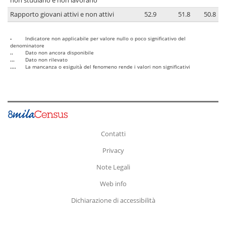
non studiano e non lavorano
Rapporto giovani attivi e non attivi
52.9
51.8
50.8
-
Indicatore non applicabile per valore nullo o poco significativo del
denominatore
..
Dato non ancora disponibile
...
Dato non rilevato
....
La mancanza o esiguità del fenomeno rende i valori non significativi
Contatti
Privacy
Note Legali
Web info
Dichiarazione di accessibilità