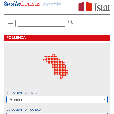
Vai
direttamente
a:
Contenuto
Ricerca
Toggle
navigation
.
POLLENZA
CERCA UN'ALTRA REGIONE
Marche
CERCA UN'ALTRA PROVINCIA