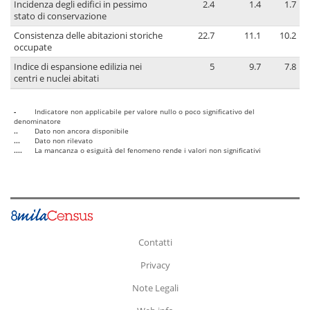
Incidenza degli edifici in pessimo
2.4
1.4
1.7
stato di conservazione
Consistenza delle abitazioni storiche
22.7
11.1
10.2
occupate
Indice di espansione edilizia nei
5
9.7
7.8
centri e nuclei abitati
-
Indicatore non applicabile per valore nullo o poco significativo del
denominatore
..
Dato non ancora disponibile
...
Dato non rilevato
....
La mancanza o esiguità del fenomeno rende i valori non significativi
Contatti
Privacy
Note Legali