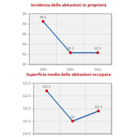
Incidenza delle abitazioni in proprietà
90
88.5
88
86
84
82.3
82.3
82
80
1991
2001
2011
Superficie media delle abitazioni occupate
112.5
112.2
112.0
111.4
111.5
111
111.0
110.5