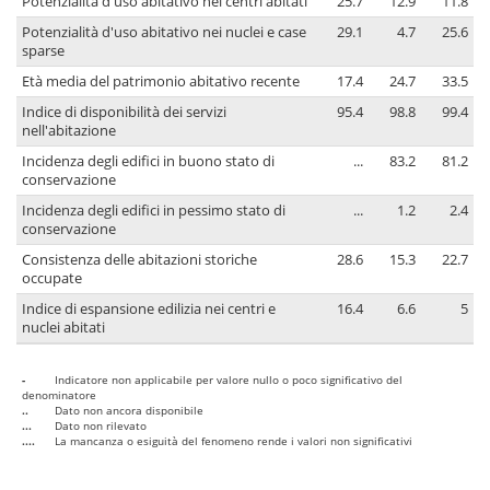
Potenzialità d'uso abitativo nei centri abitati
25.7
12.9
11.8
Potenzialità d'uso abitativo nei nuclei e case
29.1
4.7
25.6
sparse
Età media del patrimonio abitativo recente
17.4
24.7
33.5
Indice di disponibilità dei servizi
95.4
98.8
99.4
nell'abitazione
Incidenza degli edifici in buono stato di
...
83.2
81.2
conservazione
Incidenza degli edifici in pessimo stato di
...
1.2
2.4
conservazione
Consistenza delle abitazioni storiche
28.6
15.3
22.7
occupate
Indice di espansione edilizia nei centri e
16.4
6.6
5
nuclei abitati
-
Indicatore non applicabile per valore nullo o poco significativo del
denominatore
..
Dato non ancora disponibile
...
Dato non rilevato
....
La mancanza o esiguità del fenomeno rende i valori non significativi