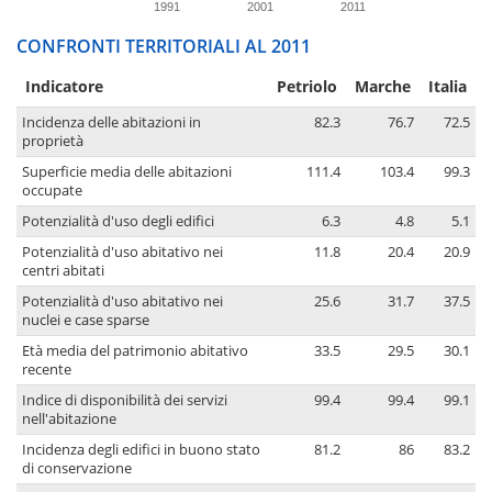
1991
2001
2011
CONFRONTI TERRITORIALI AL 2011
Indicatore
Petriolo
Marche
Italia
Incidenza delle abitazioni in
82.3
76.7
72.5
proprietà
Superficie media delle abitazioni
111.4
103.4
99.3
occupate
Potenzialità d'uso degli edifici
6.3
4.8
5.1
Potenzialità d'uso abitativo nei
11.8
20.4
20.9
centri abitati
Potenzialità d'uso abitativo nei
25.6
31.7
37.5
nuclei e case sparse
Età media del patrimonio abitativo
33.5
29.5
30.1
recente
Indice di disponibilità dei servizi
99.4
99.4
99.1
nell'abitazione
Incidenza degli edifici in buono stato
81.2
86
83.2
di conservazione