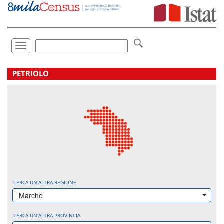
Vai
direttamente
a:
Contenuto
Ricerca
Toggle
navigation
.
PETRIOLO
CERCA UN'ALTRA REGIONE
Marche
CERCA UN'ALTRA PROVINCIA