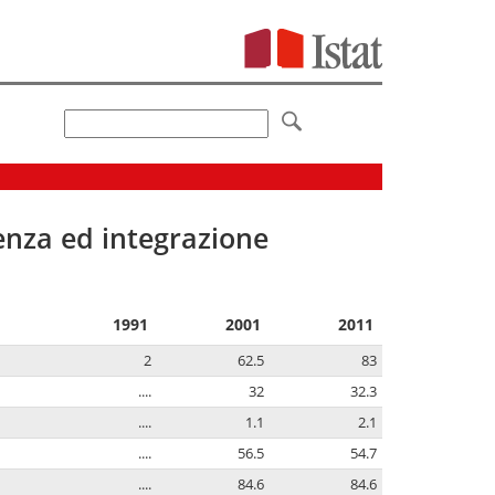
senza ed integrazione
1991
2001
2011
2
62.5
83
....
32
32.3
....
1.1
2.1
....
56.5
54.7
....
84.6
84.6