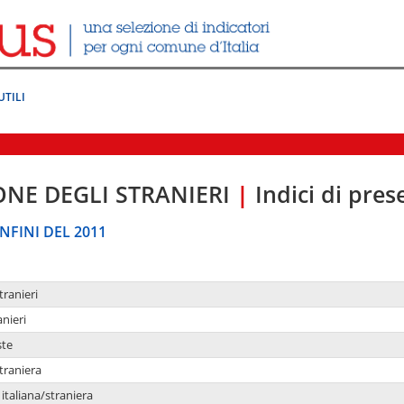
UTILI
ONE DEGLI STRANIERI
|
Indici di pre
NFINI DEL 2011
tranieri
anieri
ste
traniera
taliana/straniera