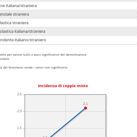
e italiana/straniera
enziale straniera
lastica straniera
lastica italiana/straniera
ndente italiano/straniero
bile per valore nullo o poco significativo del denominatore
nibile
 del fenomeno rende i valori non significativi
Incidenza di coppie miste
2.5
2.1
2.0
1.5