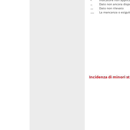
..
Dato non ancora dispo
...
Dato non rilevato
....
La mancanza o esiguità
Incidenza di minori st