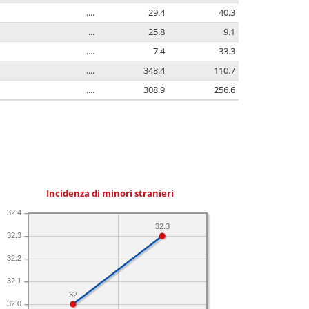
....
29.4
40.3
...
25.8
9.1
....
7.4
33.3
....
348.4
110.7
....
308.9
256.6
Incidenza di minori stranieri
32.4
32.3
32.3
32.2
32.1
32
32.0