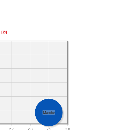
a
[Ø]
Marche
2.7
2.8
2.9
3.0