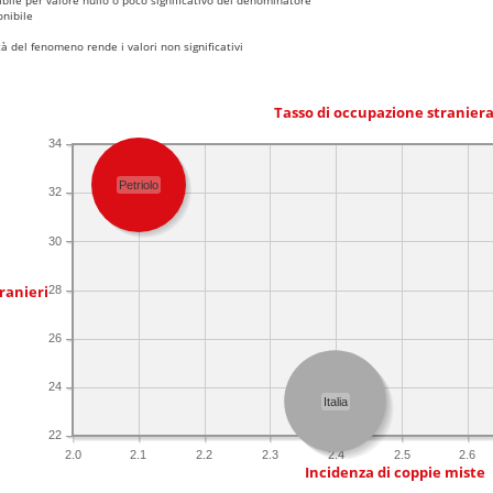
nibile
 del fenomeno rende i valori non significativi
Tasso di occupazione stranier
34
Petriolo
32
30
ranieri
28
26
24
Italia
22
2.0
2.1
2.2
2.3
2.4
2.5
2.6
Incidenza di coppie miste