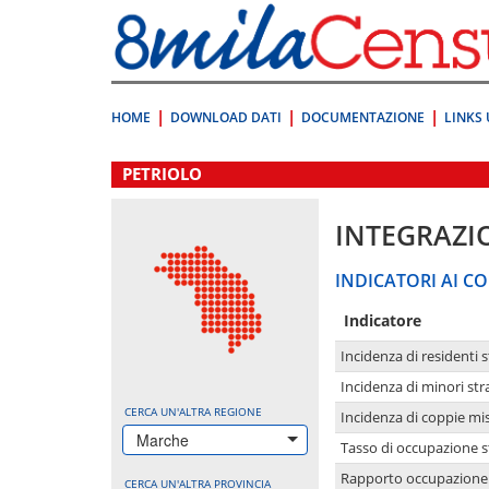
Vai
direttamente
a:
Contenuto
Ricerca
HOME
DOWNLOAD DATI
DOCUMENTAZIONE
LINKS 
.
PETRIOLO
INTEGRAZI
INDICATORI AI CO
Indicatore
Incidenza di residenti s
Incidenza di minori str
CERCA UN'ALTRA REGIONE
Incidenza di coppie mi
Marche
Tasso di occupazione s
Rapporto occupazione i
CERCA UN'ALTRA PROVINCIA