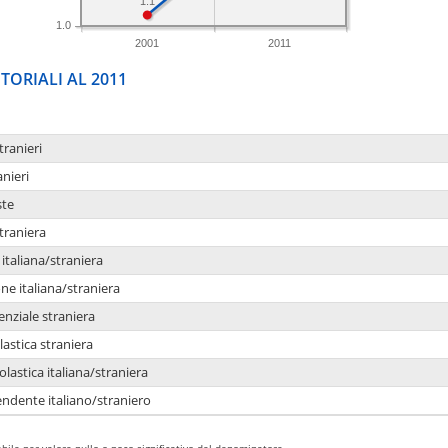
1.1
1.0
2001
2011
TORIALI AL 2011
tranieri
anieri
ste
traniera
taliana/straniera
e italiana/straniera
enziale straniera
lastica straniera
lastica italiana/straniera
ndente italiano/straniero
bile per valore nullo o poco significativo del denominatore