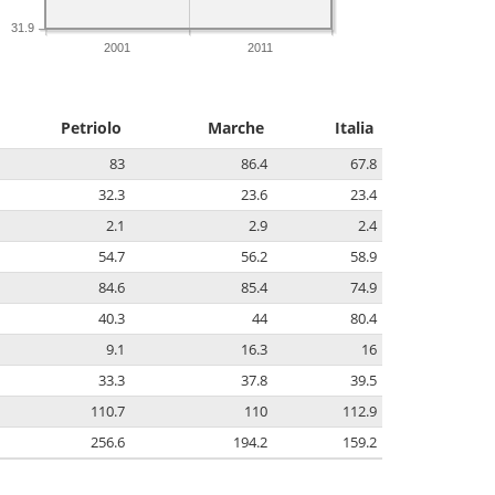
31.9
2001
2011
Petriolo
Marche
Italia
83
86.4
67.8
32.3
23.6
23.4
2.1
2.9
2.4
54.7
56.2
58.9
84.6
85.4
74.9
40.3
44
80.4
9.1
16.3
16
33.3
37.8
39.5
110.7
110
112.9
256.6
194.2
159.2