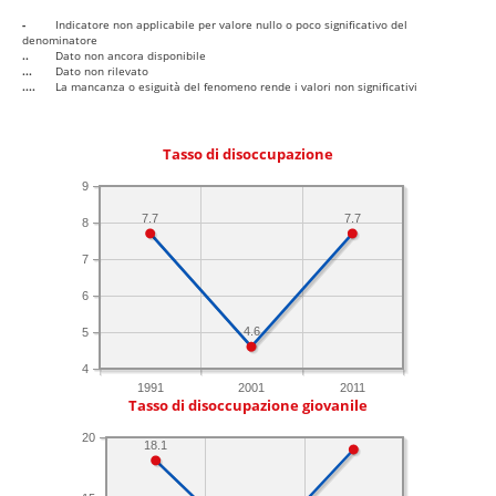
-
Indicatore non applicabile per valore nullo o poco significativo del
denominatore
..
Dato non ancora disponibile
...
Dato non rilevato
....
La mancanza o esiguità del fenomeno rende i valori non significativi
Tasso di disoccupazione
9
7.7
7.7
8
7
6
4.6
5
4
1991
2001
2011
Tasso di disoccupazione giovanile
20
18.1