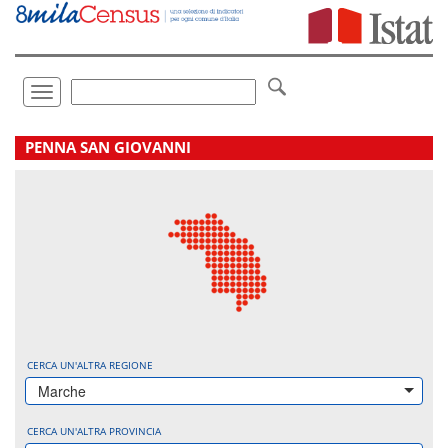
Vai
direttamente
a:
Contenuto
Ricerca
Toggle
navigation
.
PENNA SAN GIOVANNI
CERCA UN'ALTRA REGIONE
Marche
CERCA UN'ALTRA PROVINCIA