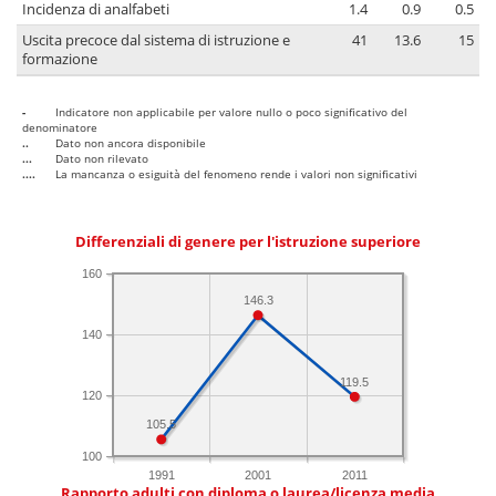
Incidenza di analfabeti
1.4
0.9
0.5
Uscita precoce dal sistema di istruzione e
41
13.6
15
formazione
-
Indicatore non applicabile per valore nullo o poco significativo del
denominatore
..
Dato non ancora disponibile
...
Dato non rilevato
....
La mancanza o esiguità del fenomeno rende i valori non significativi
Differenziali di genere per l'istruzione superiore
160
146.3
140
119.5
120
105.5
100
1991
2001
2011
Rapporto adulti con diploma o laurea/licenza media