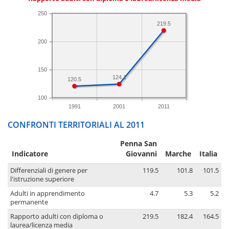
250
219.5
200
150
124.1
120.5
100
1991
2001
2011
CONFRONTI TERRITORIALI AL 2011
Penna San
Indicatore
Giovanni
Marche
Italia
Differenziali di genere per
119.5
101.8
101.5
l'istruzione superiore
Adulti in apprendimento
4.7
5.3
5.2
permanente
Rapporto adulti con diploma o
219.5
182.4
164.5
laurea/licenza media