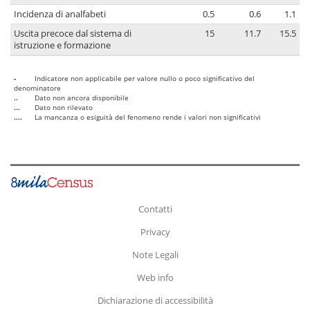
Incidenza di analfabeti
0.5
0.6
1.1
Uscita precoce dal sistema di
15
11.7
15.5
istruzione e formazione
-
Indicatore non applicabile per valore nullo o poco significativo del
denominatore
..
Dato non ancora disponibile
...
Dato non rilevato
....
La mancanza o esiguità del fenomeno rende i valori non significativi
Contatti
Privacy
Note Legali
Web info
Dichiarazione di accessibilità