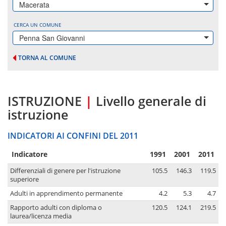
Macerata
CERCA UN COMUNE
Penna San Giovanni
TORNA AL COMUNE
ISTRUZIONE
|
Livello generale di
istruzione
INDICATORI AI CONFINI DEL 2011
Indicatore
1991
2001
2011
Differenziali di genere per l'istruzione
105.5
146.3
119.5
superiore
Adulti in apprendimento permanente
4.2
5.3
4.7
Rapporto adulti con diploma o
120.5
124.1
219.5
laurea/licenza media