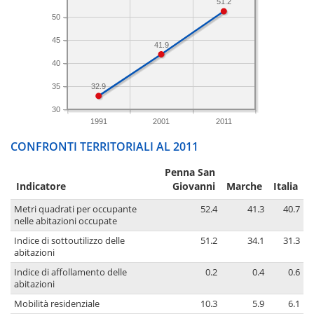
51.2
50
45
41.9
40
35
32.9
30
1991
2001
2011
CONFRONTI TERRITORIALI AL 2011
Penna San
Indicatore
Giovanni
Marche
Italia
Metri quadrati per occupante
52.4
41.3
40.7
nelle abitazioni occupate
Indice di sottoutilizzo delle
51.2
34.1
31.3
abitazioni
Indice di affollamento delle
0.2
0.4
0.6
abitazioni
Mobilità residenziale
10.3
5.9
6.1