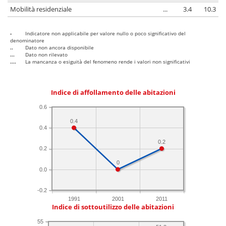
Mobilità residenziale
...
3.4
10.3
-
Indicatore non applicabile per valore nullo o poco significativo del
denominatore
..
Dato non ancora disponibile
...
Dato non rilevato
....
La mancanza o esiguità del fenomeno rende i valori non significativi
Indice di affollamento delle abitazioni
0.6
0.4
0.4
0.2
0.2
0
0.0
-0.2
1991
2001
2011
Indice di sottoutilizzo delle abitazioni
55