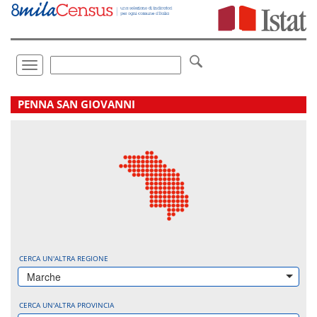
Vai
direttamente
a:
Contenuto
Ricerca
Toggle
navigation
.
PENNA SAN GIOVANNI
CERCA UN'ALTRA REGIONE
Marche
CERCA UN'ALTRA PROVINCIA