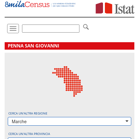
Vai
direttamente
a:
Contenuto
Ricerca
Toggle
navigation
.
PENNA SAN GIOVANNI
CERCA UN'ALTRA REGIONE
Marche
CERCA UN'ALTRA PROVINCIA