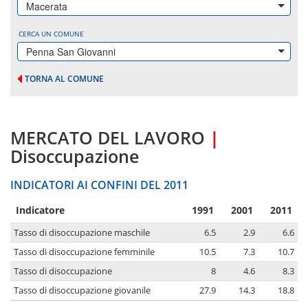
Macerata
CERCA UN COMUNE
Penna San Giovanni
TORNA AL COMUNE
MERCATO DEL LAVORO
|
Disoccupazione
INDICATORI AI CONFINI DEL 2011
Indicatore
1991
2001
2011
Tasso di disoccupazione maschile
6.5
2.9
6.6
Tasso di disoccupazione femminile
10.5
7.3
10.7
Tasso di disoccupazione
8
4.6
8.3
Tasso di disoccupazione giovanile
27.9
14.3
18.8