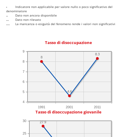
-
Indicatore non applicabile per valore nullo o poco significativo del
denominatore
..
Dato non ancora disponibile
...
Dato non rilevato
....
La mancanza o esiguità del fenomeno rende i valori non significativi
Tasso di disoccupazione
9
8.3
8
8
7
6
4.6
5
4
1991
2001
2011
Tasso di disoccupazione giovanile
30
27.9
25