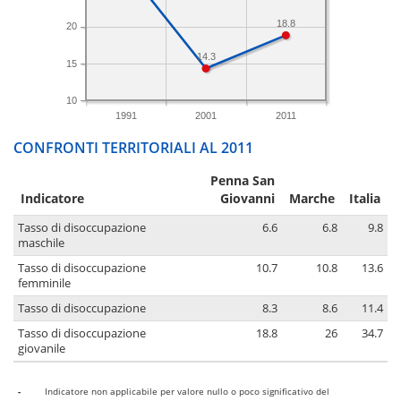
18.8
20
14.3
15
10
1991
2001
2011
CONFRONTI TERRITORIALI AL 2011
Penna San
Indicatore
Giovanni
Marche
Italia
Tasso di disoccupazione
6.6
6.8
9.8
maschile
Tasso di disoccupazione
10.7
10.8
13.6
femminile
Tasso di disoccupazione
8.3
8.6
11.4
Tasso di disoccupazione
18.8
26
34.7
giovanile
-
Indicatore non applicabile per valore nullo o poco significativo del