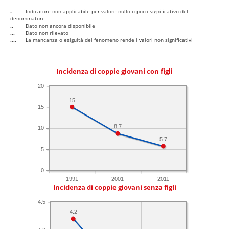
-
Indicatore non applicabile per valore nullo o poco significativo del
denominatore
..
Dato non ancora disponibile
...
Dato non rilevato
....
La mancanza o esiguità del fenomeno rende i valori non significativi
Incidenza di coppie giovani con figli
20
15
15
8.7
10
5.7
5
0
1991
2001
2011
Incidenza di coppie giovani senza figli
4.5
4.2