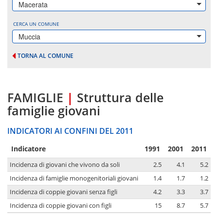
Macerata
CERCA UN COMUNE
Muccia
TORNA AL COMUNE
FAMIGLIE
|
Struttura delle
famiglie giovani
INDICATORI AI CONFINI DEL 2011
Indicatore
1991
2001
2011
Incidenza di giovani che vivono da soli
2.5
4.1
5.2
Incidenza di famiglie monogenitoriali giovani
1.4
1.7
1.2
Incidenza di coppie giovani senza figli
4.2
3.3
3.7
Incidenza di coppie giovani con figli
15
8.7
5.7