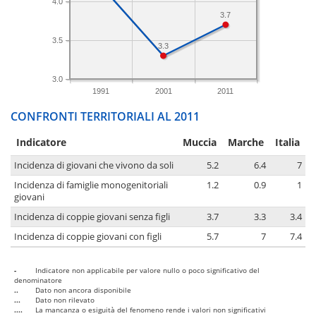
4.0
3.7
3.5
3.3
3.0
1991
2001
2011
CONFRONTI TERRITORIALI AL 2011
Indicatore
Muccia
Marche
Italia
Incidenza di giovani che vivono da soli
5.2
6.4
7
Incidenza di famiglie monogenitoriali
1.2
0.9
1
giovani
Incidenza di coppie giovani senza figli
3.7
3.3
3.4
Incidenza di coppie giovani con figli
5.7
7
7.4
-
Indicatore non applicabile per valore nullo o poco significativo del
denominatore
..
Dato non ancora disponibile
...
Dato non rilevato
....
La mancanza o esiguità del fenomeno rende i valori non significativi