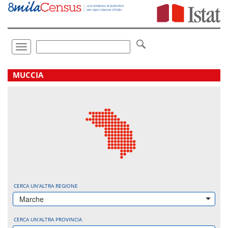
Vai
direttamente
a:
Contenuto
Ricerca
Toggle
navigation
.
MUCCIA
CERCA UN'ALTRA REGIONE
Marche
CERCA UN'ALTRA PROVINCIA