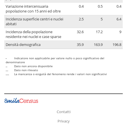
Variazione intercensuaria
0.4
0.5
0.4
popolazione con 15 anni ed oltre
Incidenza superficie centri e nuclei
2.5
5
6.4
abitati
Incidenza della popolazione
32.6
17.2
9
residente nei nuclei e case sparse
Densità demografica
35.9
163.9
196.8
-
Indicatore non applicabile per valore nullo o poco significativo del
denominatore
..
Dato non ancora disponibile
...
Dato non rilevato
....
La mancanza o esiguità del fenomeno rende i valori non significativi
Contatti
Privacy