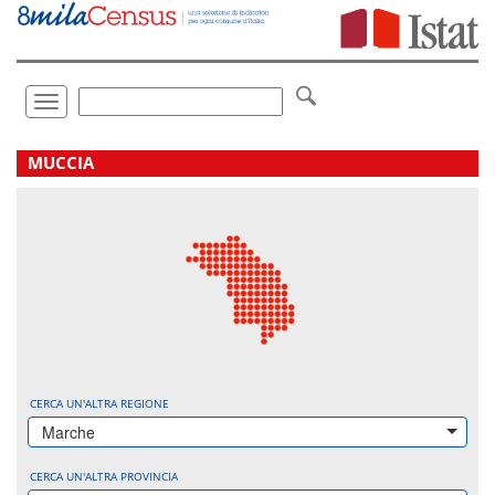
Vai
direttamente
a:
Contenuto
Ricerca
Toggle
navigation
.
MUCCIA
CERCA UN'ALTRA REGIONE
Marche
CERCA UN'ALTRA PROVINCIA