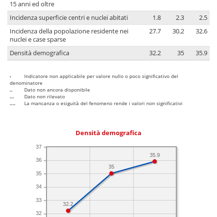
15 anni ed oltre
Incidenza superficie centri e nuclei abitati
1.8
2.3
2.5
Incidenza della popolazione residente nei
27.7
30.2
32.6
nuclei e case sparse
Densità demografica
32.2
35
35.9
-
Indicatore non applicabile per valore nullo o poco significativo del
denominatore
..
Dato non ancora disponibile
...
Dato non rilevato
....
La mancanza o esiguità del fenomeno rende i valori non significativi
Densità demografica
37
35.9
36
35
35
34
33
32.2
32