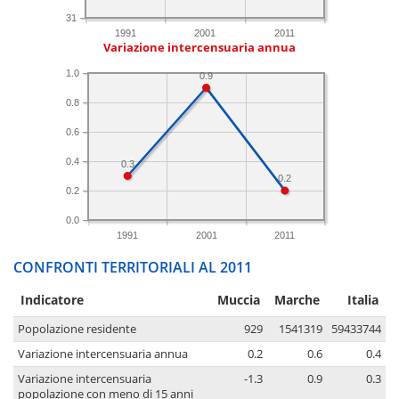
31
1991
2001
2011
Variazione intercensuaria annua
1.0
0.9
0.8
0.6
0.4
0.3
0.2
0.2
0.0
1991
2001
2011
CONFRONTI TERRITORIALI AL 2011
Indicatore
Muccia
Marche
Italia
Popolazione residente
929
1541319
59433744
Variazione intercensuaria annua
0.2
0.6
0.4
Variazione intercensuaria
-1.3
0.9
0.3
popolazione con meno di 15 anni