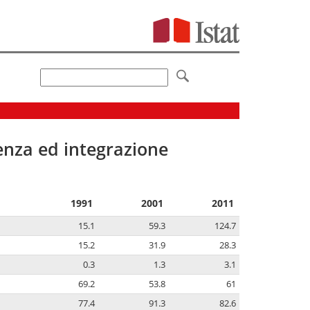
senza ed integrazione
1991
2001
2011
15.1
59.3
124.7
15.2
31.9
28.3
0.3
1.3
3.1
69.2
53.8
61
77.4
91.3
82.6