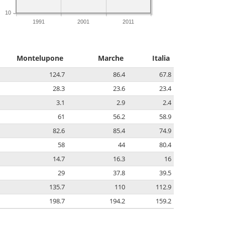
10
1991
2001
2011
Montelupone
Marche
Italia
124.7
86.4
67.8
28.3
23.6
23.4
3.1
2.9
2.4
61
56.2
58.9
82.6
85.4
74.9
58
44
80.4
14.7
16.3
16
29
37.8
39.5
135.7
110
112.9
198.7
194.2
159.2