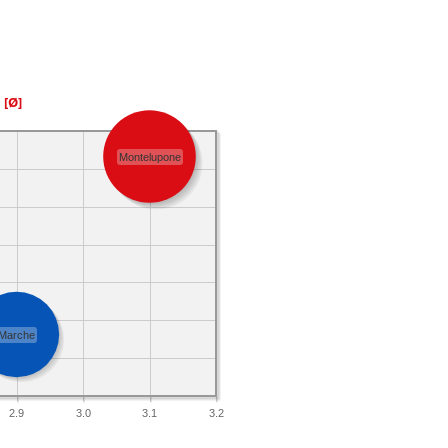
a
[Ø]
Montelupone
Marche
2.9
3.0
3.1
3.2