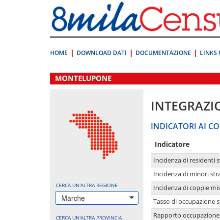
Vai
direttamente
a:
Contenuto
Ricerca
HOME
DOWNLOAD DATI
DOCUMENTAZIONE
LINKS 
.
MONTELUPONE
INTEGRAZI
INDICATORI AI CO
Indicatore
Incidenza di residenti s
Incidenza di minori str
CERCA UN'ALTRA REGIONE
Incidenza di coppie mi
Marche
Tasso di occupazione s
Rapporto occupazione i
CERCA UN'ALTRA PROVINCIA