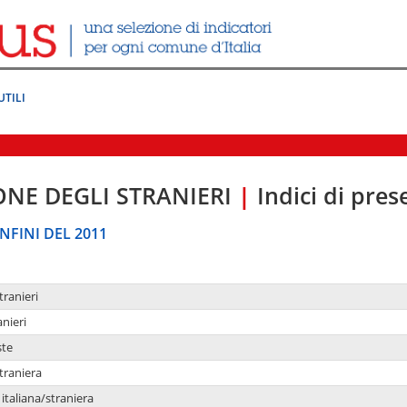
UTILI
ONE DEGLI STRANIERI
|
Indici di pre
NFINI DEL 2011
tranieri
anieri
ste
traniera
taliana/straniera