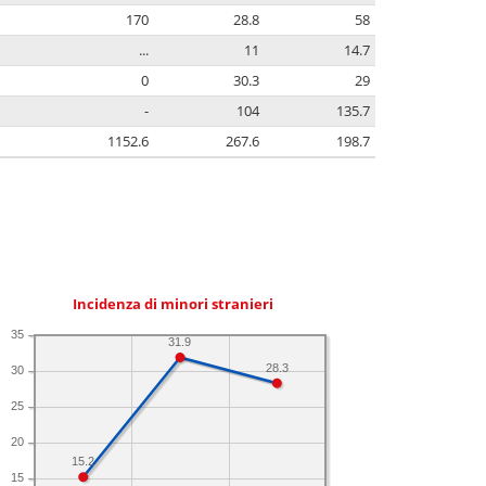
170
28.8
58
...
11
14.7
0
30.3
29
-
104
135.7
1152.6
267.6
198.7
Incidenza di minori stranieri
35
31.9
28.3
30
25
20
15.2
15