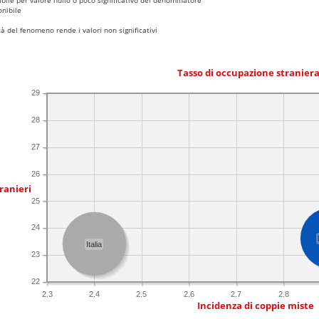
nibile
 del fenomeno rende i valori non significativi
Tasso di occupazione stranier
29
28
27
26
ranieri
25
24
Italia
23
22
2.3
2.4
2.5
2.6
2.7
2.8
Incidenza di coppie miste