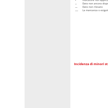
..
Dato non ancora dispo
...
Dato non rilevato
....
La mancanza o esiguità
Incidenza di minori st