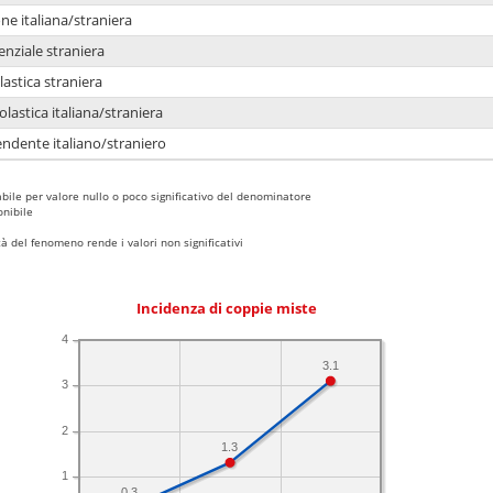
e italiana/straniera
enziale straniera
lastica straniera
lastica italiana/straniera
ndente italiano/straniero
bile per valore nullo o poco significativo del denominatore
nibile
 del fenomeno rende i valori non significativi
Incidenza di coppie miste
4
3.1
3
2
1.3
1
0.3