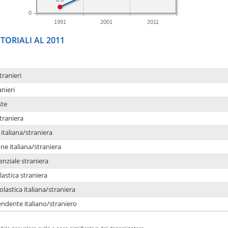
0
1991
2001
2011
TORIALI AL 2011
tranieri
anieri
ste
traniera
taliana/straniera
e italiana/straniera
enziale straniera
lastica straniera
lastica italiana/straniera
ndente italiano/straniero
bile per valore nullo o poco significativo del denominatore