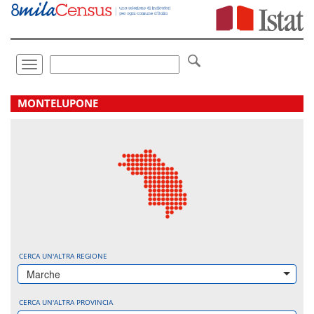
Vai
direttamente
a:
Contenuto
Ricerca
Toggle
navigation
.
MONTELUPONE
CERCA UN'ALTRA REGIONE
Marche
CERCA UN'ALTRA PROVINCIA