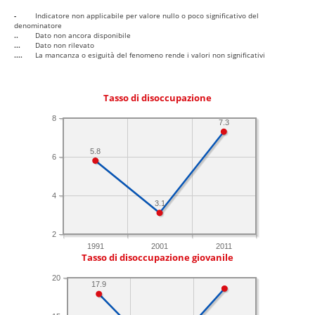
-
Indicatore non applicabile per valore nullo o poco significativo del
denominatore
..
Dato non ancora disponibile
...
Dato non rilevato
....
La mancanza o esiguità del fenomeno rende i valori non significativi
Tasso di disoccupazione
8
7.3
5.8
6
4
3.1
2
1991
2001
2011
Tasso di disoccupazione giovanile
20
17.9