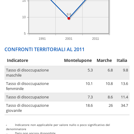
15
9.6
10
5
1991
2001
2011
CONFRONTI TERRITORIALI AL 2011
Indicatore
Montelupone
Marche
Italia
Tasso di disoccupazione
5.3
6.8
9.8
maschile
Tasso di disoccupazione
10.1
10.8
13.6
femminile
Tasso di disoccupazione
7.3
8.6
11.4
Tasso di disoccupazione
18.6
26
34.7
giovanile
-
Indicatore non applicabile per valore nullo o poco significativo del
denominatore
..
Dato non ancora disponibile