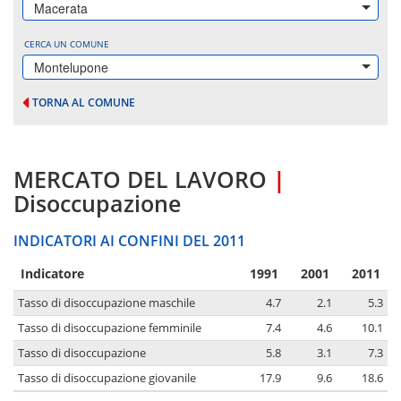
Macerata
CERCA UN COMUNE
Montelupone
TORNA AL COMUNE
MERCATO DEL LAVORO
|
Disoccupazione
INDICATORI AI CONFINI DEL 2011
Indicatore
1991
2001
2011
Tasso di disoccupazione maschile
4.7
2.1
5.3
Tasso di disoccupazione femminile
7.4
4.6
10.1
Tasso di disoccupazione
5.8
3.1
7.3
Tasso di disoccupazione giovanile
17.9
9.6
18.6