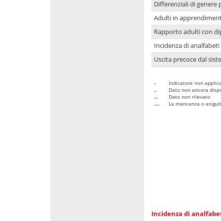
Differenziali di genere 
Adulti in apprendime
Rapporto adulti con di
Incidenza di analfabeti
Uscita precoce dal sist
-
Indicatore non applica
..
Dato non ancora dispo
...
Dato non rilevato
....
La mancanza o esiguità
Incidenza di analfabe