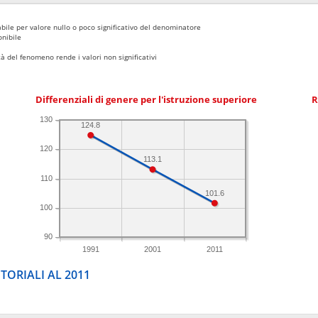
bile per valore nullo o poco significativo del denominatore
nibile
 del fenomeno rende i valori non significativi
Differenziali di genere per l'istruzione superiore
R
130
124.8
120
113.1
110
101.6
100
90
1991
2001
2011
TORIALI AL 2011