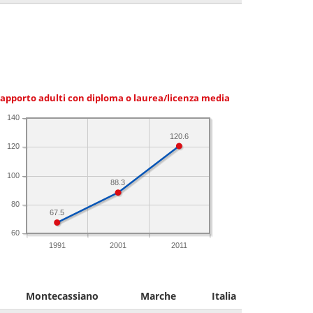
apporto adulti con diploma o laurea/licenza media
140
120.6
120
100
88.3
80
67.5
60
1991
2001
2011
Montecassiano
Marche
Italia