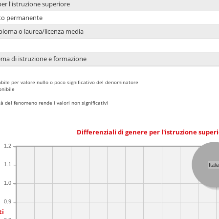
per l'istruzione superiore
nto permanente
ploma o laurea/licenza media
ema di istruzione e formazione
bile per valore nullo o poco significativo del denominatore
nibile
 del fenomeno rende i valori non significativi
Differenziali di genere per l'istruzione super
1.2
1.1
Itali
1.0
0.9
ti