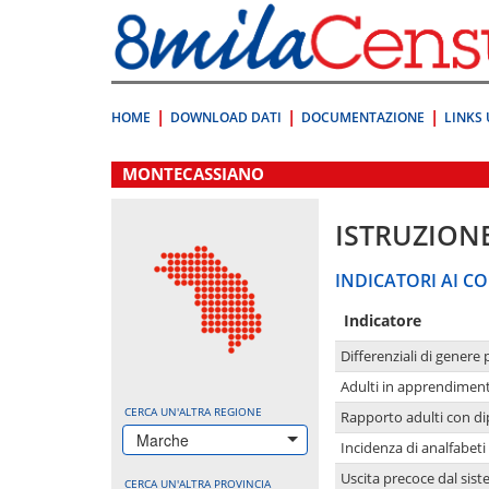
Vai
direttamente
a:
Contenuto
Ricerca
HOME
DOWNLOAD DATI
DOCUMENTAZIONE
LINKS 
.
MONTECASSIANO
ISTRUZION
INDICATORI AI CO
Indicatore
Differenziali di genere 
Adulti in apprendime
CERCA UN'ALTRA REGIONE
Rapporto adulti con di
Marche
Incidenza di analfabeti
Uscita precoce dal sist
CERCA UN'ALTRA PROVINCIA