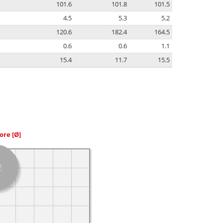
101.6
101.8
101.5
4.5
5.3
5.2
120.6
182.4
164.5
0.6
0.6
1.1
15.4
11.7
15.5
iore
[Ø]
a