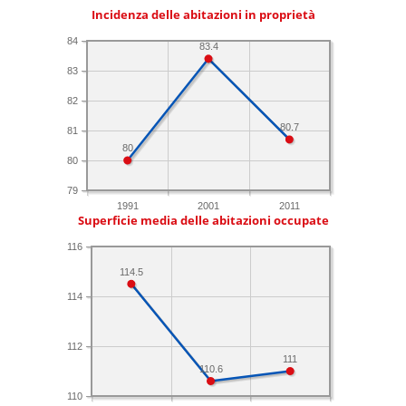
Incidenza delle abitazioni in proprietà
84
83.4
83
82
80.7
81
80
80
79
1991
2001
2011
Superficie media delle abitazioni occupate
116
114.5
114
112
111
110.6
110