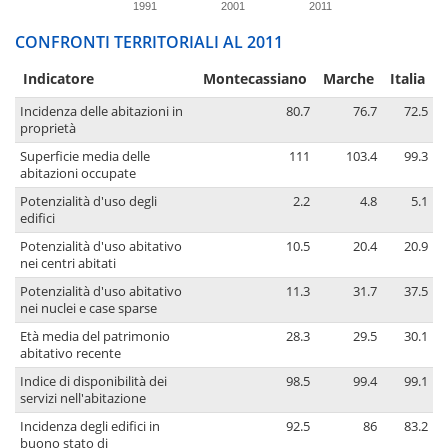
1991
2001
2011
CONFRONTI TERRITORIALI AL 2011
Indicatore
Montecassiano
Marche
Italia
Incidenza delle abitazioni in
80.7
76.7
72.5
proprietà
Superficie media delle
111
103.4
99.3
abitazioni occupate
Potenzialità d'uso degli
2.2
4.8
5.1
edifici
Potenzialità d'uso abitativo
10.5
20.4
20.9
nei centri abitati
Potenzialità d'uso abitativo
11.3
31.7
37.5
nei nuclei e case sparse
Età media del patrimonio
28.3
29.5
30.1
abitativo recente
Indice di disponibilità dei
98.5
99.4
99.1
servizi nell'abitazione
Incidenza degli edifici in
92.5
86
83.2
buono stato di