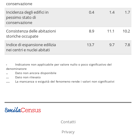
conservazione
Incidenza degli edifici in
0.4
1.4
1.7
pessimo stato di
conservazione
Consistenza delle abitazioni
8.9
11.1
10.2
storiche occupate
Indice di espansione edilizia
13.7
9.7
7.8
nei centri e nuclei abitati
-
Indicatore non applicabile per valore nullo o poco significativo del
denominatore
..
Dato non ancora disponibile
...
Dato non rilevato
....
La mancanza o esiguità del fenomeno rende i valori non significativi
Contatti
Privacy