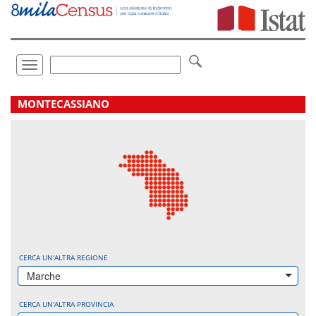
Vai
direttamente
a:
Contenuto
Ricerca
Toggle
navigation
.
MONTECASSIANO
CERCA UN'ALTRA REGIONE
Marche
CERCA UN'ALTRA PROVINCIA