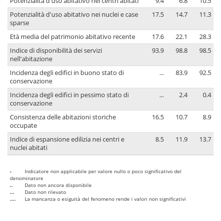
Potenzialità d'uso abitativo nei centri abitati
9.4
6.8
10.5
Potenzialità d'uso abitativo nei nuclei e case
17.5
14.7
11.3
sparse
Età media del patrimonio abitativo recente
17.6
22.1
28.3
Indice di disponibilità dei servizi
93.9
98.8
98.5
nell'abitazione
Incidenza degli edifici in buono stato di
...
83.9
92.5
conservazione
Incidenza degli edifici in pessimo stato di
...
2.4
0.4
conservazione
Consistenza delle abitazioni storiche
16.5
10.7
8.9
occupate
Indice di espansione edilizia nei centri e
8.5
11.9
13.7
nuclei abitati
-
Indicatore non applicabile per valore nullo o poco significativo del
denominatore
..
Dato non ancora disponibile
...
Dato non rilevato
....
La mancanza o esiguità del fenomeno rende i valori non significativi