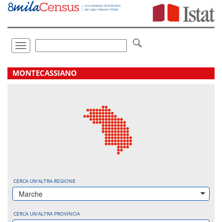
Vai
direttamente
a:
Contenuto
Ricerca
Toggle
navigation
.
MONTECASSIANO
CERCA UN'ALTRA REGIONE
Marche
CERCA UN'ALTRA PROVINCIA