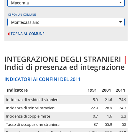
Macerata
CERCA UN COMUNE
Montecassiano
TORNA AL COMUNE
INTEGRAZIONE DEGLI STRANIERI
|
Indici di presenza ed integrazione
INDICATORI AI CONFINI DEL 2011
Indicatore
1991
2001
2011
Incidenza di residenti stranieri
5.9
21.6
74.9
Incidenza di minori stranieri
22.9
28.9
24.3
Incidenza di coppie miste
0.7
1.6
3.3
Tasso di occupazione straniera
37
55.9
58