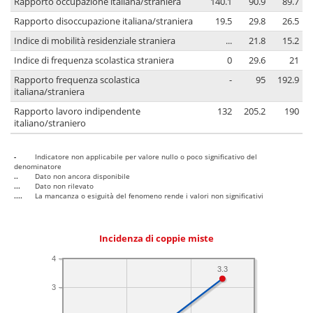
Rapporto occupazione italiana/straniera
140.1
90.9
89.7
Rapporto disoccupazione italiana/straniera
19.5
29.8
26.5
Indice di mobilità residenziale straniera
...
21.8
15.2
Indice di frequenza scolastica straniera
0
29.6
21
Rapporto frequenza scolastica
-
95
192.9
italiana/straniera
Rapporto lavoro indipendente
132
205.2
190
italiano/straniero
-
Indicatore non applicabile per valore nullo o poco significativo del
denominatore
..
Dato non ancora disponibile
...
Dato non rilevato
....
La mancanza o esiguità del fenomeno rende i valori non significativi
Incidenza di coppie miste
4
3.3
3