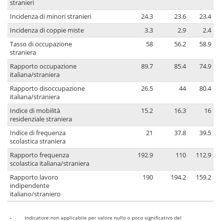
stranieri
Incidenza di minori stranieri
24.3
23.6
23.4
Incidenza di coppie miste
3.3
2.9
2.4
Tasso di occupazione
58
56.2
58.9
straniera
Rapporto occupazione
89.7
85.4
74.9
italiana/straniera
Rapporto disoccupazione
26.5
44
80.4
italiana/straniera
Indice di mobilità
15.2
16.3
16
residenziale straniera
Indice di frequenza
21
37.8
39.5
scolastica straniera
Rapporto frequenza
192.9
110
112.9
scolastica italiana/straniera
Rapporto lavoro
190
194.2
159.2
indipendente
italiano/straniero
-
Indicatore non applicabile per valore nullo o poco significativo del