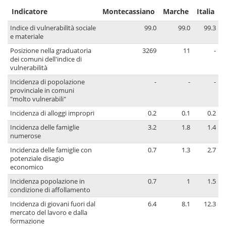
Indicatore
Montecassiano
Marche
Italia
Indice di vulnerabilità sociale
99.0
99.0
99.3
e materiale
Posizione nella graduatoria
3269
11
-
dei comuni dell'indice di
vulnerabilità
Incidenza di popolazione
-
-
-
provinciale in comuni
"molto vulnerabili"
Incidenza di alloggi impropri
0.2
0.1
0.2
Incidenza delle famiglie
3.2
1.8
1.4
numerose
Incidenza delle famiglie con
0.7
1.3
2.7
potenziale disagio
economico
Incidenza popolazione in
0.7
1
1.5
condizione di affollamento
Incidenza di giovani fuori dal
6.4
8.1
12.3
mercato del lavoro e dalla
formazione