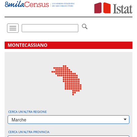
Vai
direttamente
a:
Contenuto
Ricerca
Toggle
navigation
.
MONTECASSIANO
CERCA UN'ALTRA REGIONE
Marche
CERCA UN'ALTRA PROVINCIA