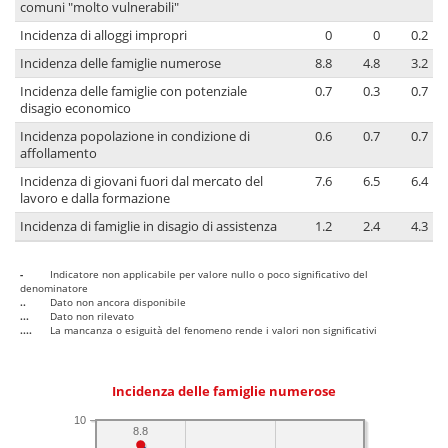
comuni "molto vulnerabili"
Incidenza di alloggi impropri
0
0
0.2
Incidenza delle famiglie numerose
8.8
4.8
3.2
Incidenza delle famiglie con potenziale
0.7
0.3
0.7
disagio economico
Incidenza popolazione in condizione di
0.6
0.7
0.7
affollamento
Incidenza di giovani fuori dal mercato del
7.6
6.5
6.4
lavoro e dalla formazione
Incidenza di famiglie in disagio di assistenza
1.2
2.4
4.3
-
Indicatore non applicabile per valore nullo o poco significativo del
denominatore
..
Dato non ancora disponibile
...
Dato non rilevato
....
La mancanza o esiguità del fenomeno rende i valori non significativi
Incidenza delle famiglie numerose
10
8.8