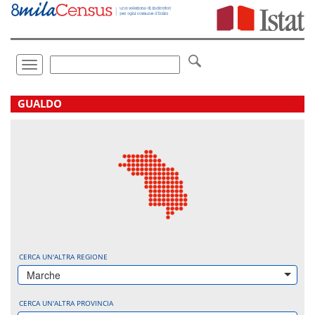
Vai
direttamente
a:
Contenuto
Ricerca
Toggle
navigation
.
GUALDO
CERCA UN'ALTRA REGIONE
Marche
CERCA UN'ALTRA PROVINCIA