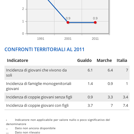
2
0.9
0.9
1
0
1991
2001
2011
CONFRONTI TERRITORIALI AL 2011
Indicatore
Gualdo
Marche
Italia
Incidenza di giovani che vivono da
6.1
6.4
7
soli
Incidenza di famiglie monogenitoriali
1.4
0.9
1
giovani
Incidenza di coppie giovani senza figli
0.9
3.3
3.4
Incidenza di coppie giovani con figli
3.7
7
7.4
-
Indicatore non applicabile per valore nullo o poco significativo del
denominatore
..
Dato non ancora disponibile
...
Dato non rilevato