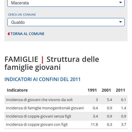
Macerata
CERCA UN COMUNE
Gualdo
TORNA AL COMUNE
FAMIGLIE
|
Struttura delle
famiglie giovani
INDICATORI AI CONFINI DEL 2011
Indicatore
1991
2001
2011
Incidenza di giovani che vivono da soli
3
5.4
6.1
Incidenza di famiglie monogenitoriali giovani
0.4
0.9
1.4
Incidenza di coppie giovani senza figli
3.4
0.9
0.9
Incidenza di coppie giovani con figli
11.8
6.3
3.7