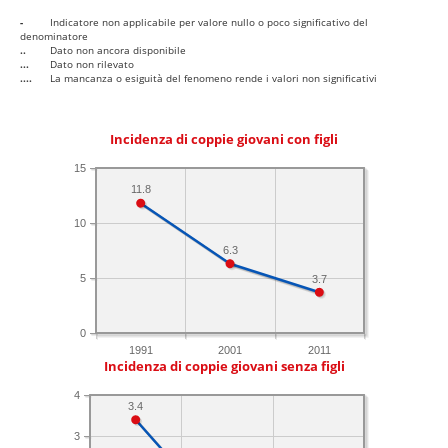
-
Indicatore non applicabile per valore nullo o poco significativo del
denominatore
..
Dato non ancora disponibile
...
Dato non rilevato
....
La mancanza o esiguità del fenomeno rende i valori non significativi
Incidenza di coppie giovani con figli
15
11.8
10
6.3
5
3.7
0
1991
2001
2011
Incidenza di coppie giovani senza figli
4
3.4
3