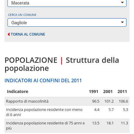
Macerata
CERCA UN COMUNE
Gagliole
TORNA AL COMUNE
POPOLAZIONE
|
Struttura della
popolazione
INDICATORI AI CONFINI DEL 2011
Indicatore
1991
2001
2011
Rapporto di mascolinità
96.5
101.2
106.6
Incidenza popolazione residente con meno
4.4
5.7
5.3
di 6 anni
Incidenza popolazione residente di 75 anni e
13.5
18.1
11.3
più