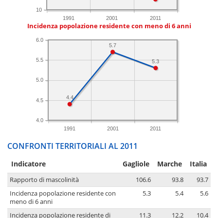
10
1991
2001
2011
Incidenza popolazione residente con meno di 6 anni
6.0
5.7
5.5
5.3
5.0
4.4
4.5
4.0
1991
2001
2011
CONFRONTI TERRITORIALI AL 2011
Indicatore
Gagliole
Marche
Italia
Rapporto di mascolinità
106.6
93.8
93.7
Incidenza popolazione residente con
5.3
5.4
5.6
meno di 6 anni
Incidenza popolazione residente di
11.3
12.2
10.4