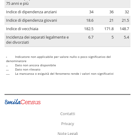
75 anni e più
Indice di dipendenza anziani
34
36
32
Indice di dipendenza giovani
18.6
21
21.5
Indice di vecchiaia
182.5
171.8
148.7
Incidenza dei separati legalmente e
6.7
5
5.4
dei divorziati
-
Indicatore non applicabile per valore nullo o poco significativo del
denominatore
..
Dato non ancora disponibile
...
Dato non rilevato
....
La mancanza o esiguità del fenomeno rende i valori non significativi
Contatti
Privacy
Note Legali