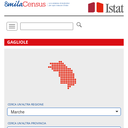
Vai
direttamente
a:
Contenuto
Ricerca
Toggle
navigation
.
GAGLIOLE
CERCA UN'ALTRA REGIONE
Marche
CERCA UN'ALTRA PROVINCIA