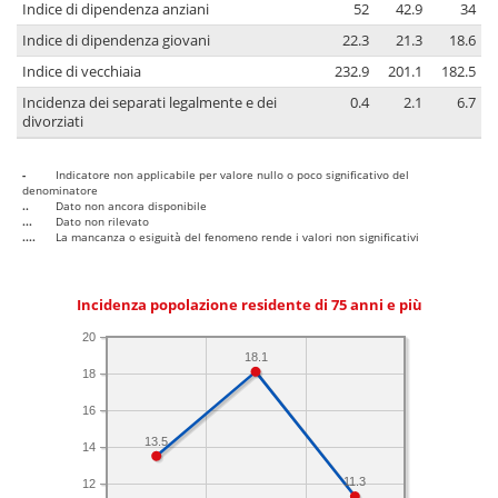
Indice di dipendenza anziani
52
42.9
34
Indice di dipendenza giovani
22.3
21.3
18.6
Indice di vecchiaia
232.9
201.1
182.5
Incidenza dei separati legalmente e dei
0.4
2.1
6.7
divorziati
-
Indicatore non applicabile per valore nullo o poco significativo del
denominatore
..
Dato non ancora disponibile
...
Dato non rilevato
....
La mancanza o esiguità del fenomeno rende i valori non significativi
Incidenza popolazione residente di 75 anni e più
20
18.1
18
16
13.5
14
11.3
12