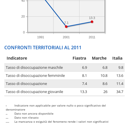
40
20
13.3
7.1
0
1991
2001
2011
CONFRONTI TERRITORIALI AL 2011
Indicatore
Fiastra
Marche
Italia
Tasso di disoccupazione maschile
6.9
6.8
9.8
Tasso di disoccupazione femminile
8.1
10.8
13.6
Tasso di disoccupazione
7.4
8.6
11.4
Tasso di disoccupazione giovanile
13.3
26
34.7
-
Indicatore non applicabile per valore nullo o poco significativo del
denominatore
..
Dato non ancora disponibile
...
Dato non rilevato
....
La mancanza o esiguità del fenomeno rende i valori non significativi