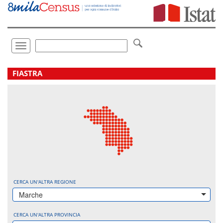
Vai
direttamente
a:
Contenuto
Ricerca
Toggle
navigation
.
FIASTRA
CERCA UN'ALTRA REGIONE
Marche
CERCA UN'ALTRA PROVINCIA