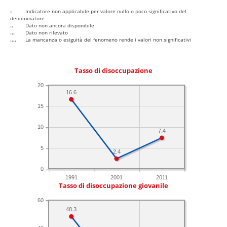
-
Indicatore non applicabile per valore nullo o poco significativo del
denominatore
..
Dato non ancora disponibile
...
Dato non rilevato
....
La mancanza o esiguità del fenomeno rende i valori non significativi
Tasso di disoccupazione
20
16.6
15
10
7.4
5
2.4
0
1991
2001
2011
Tasso di disoccupazione giovanile
60
48.3