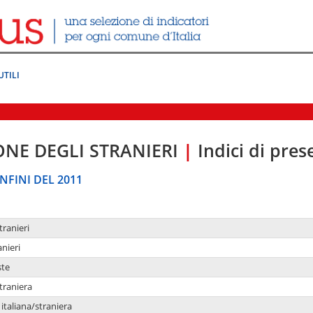
UTILI
ONE DEGLI STRANIERI
|
Indici di pre
NFINI DEL 2011
tranieri
anieri
ste
traniera
taliana/straniera