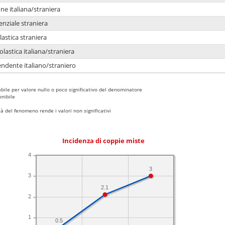
e italiana/straniera
enziale straniera
lastica straniera
lastica italiana/straniera
ndente italiano/straniero
bile per valore nullo o poco significativo del denominatore
nibile
 del fenomeno rende i valori non significativi
Incidenza di coppie miste
4
3
3
2.1
2
1
0.5