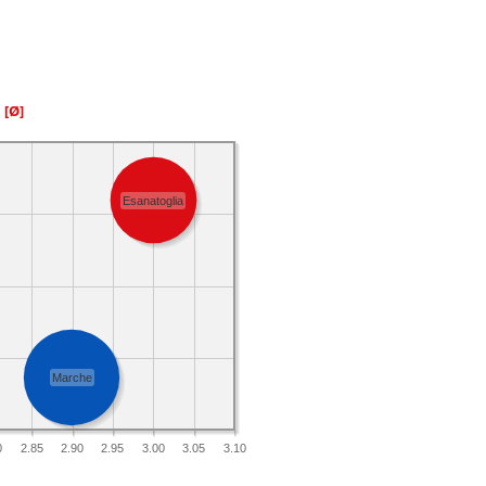
a
[Ø]
Esanatoglia
Marche
0
2.85
2.90
2.95
3.00
3.05
3.10