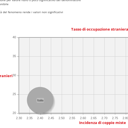
nibile
 del fenomeno rende i valori non significativi
Tasso di occupazione stranier
40
35
ranieri
30
25
Italia
20
2.30
2.35
2.40
2.45
2.50
2.55
2.60
2.65
2.70
2.75
2.8
Incidenza di coppie miste