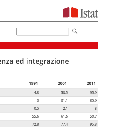
senza ed integrazione
1991
2001
2011
4.8
50.5
95.9
0
31.1
35.9
0.5
2.1
3
55.6
61.6
50.7
72.8
77.4
95.8