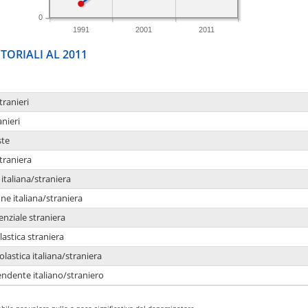
0
1991
2001
2011
TORIALI AL 2011
tranieri
anieri
ste
traniera
taliana/straniera
e italiana/straniera
enziale straniera
lastica straniera
lastica italiana/straniera
ndente italiano/straniero
bile per valore nullo o poco significativo del denominatore