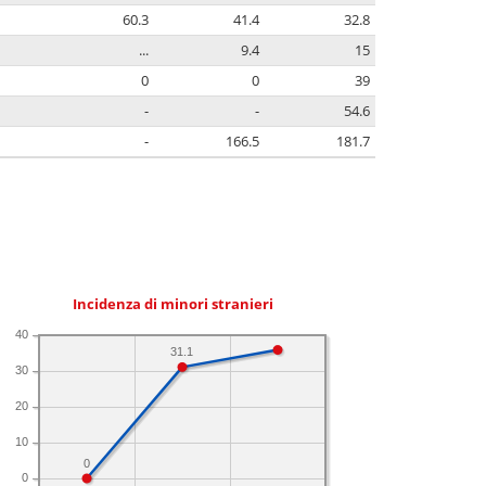
60.3
41.4
32.8
...
9.4
15
0
0
39
-
-
54.6
-
166.5
181.7
Incidenza di minori stranieri
40
31.1
30
20
10
0
0