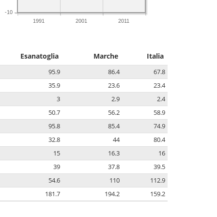
-10
1991
2001
2011
Esanatoglia
Marche
Italia
95.9
86.4
67.8
35.9
23.6
23.4
3
2.9
2.4
50.7
56.2
58.9
95.8
85.4
74.9
32.8
44
80.4
15
16.3
16
39
37.8
39.5
54.6
110
112.9
181.7
194.2
159.2