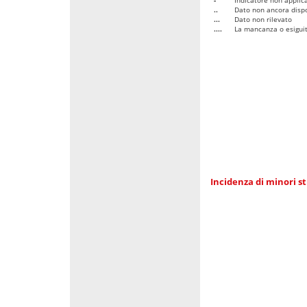
..
Dato non ancora dispo
...
Dato non rilevato
....
La mancanza o esiguità
Incidenza di minori st