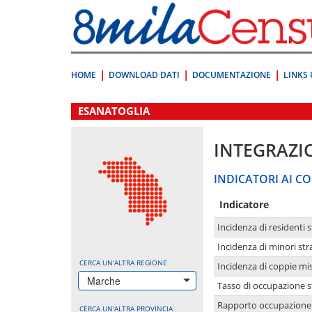
Vai
direttamente
a:
Contenuto
Ricerca
HOME
DOWNLOAD DATI
DOCUMENTAZIONE
LINKS 
.
ESANATOGLIA
INTEGRAZI
INDICATORI AI CO
Indicatore
Incidenza di residenti s
Incidenza di minori str
CERCA UN'ALTRA REGIONE
Incidenza di coppie mi
Marche
Tasso di occupazione s
Rapporto occupazione i
CERCA UN'ALTRA PROVINCIA