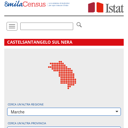
Vai
direttamente
a:
Contenuto
Ricerca
Toggle
navigation
.
CASTELSANTANGELO SUL NERA
CERCA UN'ALTRA REGIONE
Marche
CERCA UN'ALTRA PROVINCIA