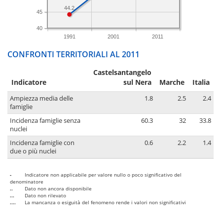
44.2
45
40
1991
2001
2011
CONFRONTI TERRITORIALI AL 2011
Castelsantangelo
Indicatore
sul Nera
Marche
Italia
Ampiezza media delle
1.8
2.5
2.4
famiglie
Incidenza famiglie senza
60.3
32
33.8
nuclei
Incidenza famiglie con
0.6
2.2
1.4
due o più nuclei
-
Indicatore non applicabile per valore nullo o poco significativo del
denominatore
..
Dato non ancora disponibile
...
Dato non rilevato
....
La mancanza o esiguità del fenomeno rende i valori non significativi