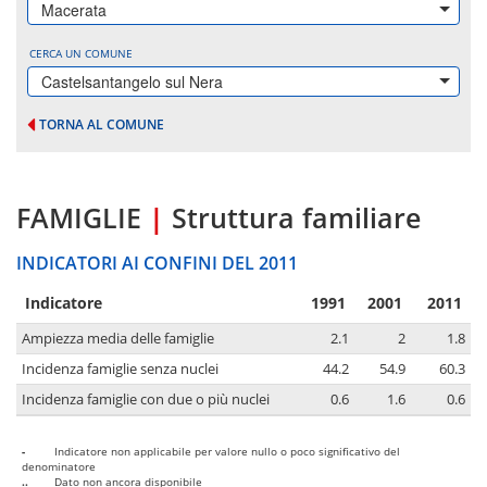
Macerata
CERCA UN COMUNE
Castelsantangelo sul Nera
TORNA AL COMUNE
FAMIGLIE
|
Struttura familiare
INDICATORI AI CONFINI DEL 2011
Indicatore
1991
2001
2011
Ampiezza media delle famiglie
2.1
2
1.8
Incidenza famiglie senza nuclei
44.2
54.9
60.3
Incidenza famiglie con due o più nuclei
0.6
1.6
0.6
-
Indicatore non applicabile per valore nullo o poco significativo del
denominatore
..
Dato non ancora disponibile