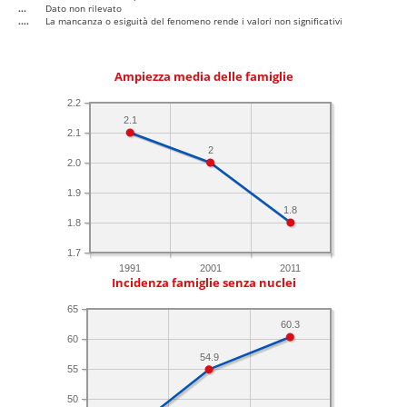
...
Dato non rilevato
....
La mancanza o esiguità del fenomeno rende i valori non significativi
Ampiezza media delle famiglie
2.2
2.1
2.1
2
2.0
1.9
1.8
1.8
1.7
1991
2001
2011
Incidenza famiglie senza nuclei
65
60.3
60
54.9
55
50