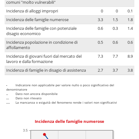
comuni "molto vulnerabili"
Incidenza di alloggi impropri
0
0
0.1
Incidenza delle famiglie numerose
3.3
1.5
1.8
Incidenza delle famiglie con potenziale
0.6
0.3
1.4
disagio economico
Incidenza popolazione in condizione di
0.5
0.6
0.6
affollamento
Incidenza di giovani fuori dal mercato del
7.3
7.7
8.9
lavoro e dalla formazione
Incidenza di famiglie in disagio di assistenza
2.7
3.7
3.8
-
Indicatore non applicabile per valore nullo o poco significativo del
denominatore
..
Dato non ancora disponibile
...
Dato non rilevato
....
La mancanza o esiguità del fenomeno rende i valori non significativi
Incidenza delle famiglie numerose
3.5