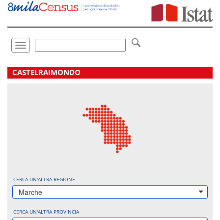
Vai
direttamente
a:
Contenuto
Ricerca
Toggle
navigation
.
CASTELRAIMONDO
CERCA UN'ALTRA REGIONE
Marche
CERCA UN'ALTRA PROVINCIA