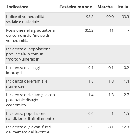
Indicatore
Castelraimondo
Marche
Italia
Indice di vulnerabilità
98.8
99.0
99.3
sociale e materiale
Posizione nella graduatoria
3552
11
-
dei comuni dell'indice di
vulnerabilità
Incidenza di popolazione
-
-
-
provinciale in comuni
"molto vulnerabili"
Incidenza di alloggi
0.1
0.1
0.2
impropri
Incidenza delle famiglie
1.8
1.8
1.4
numerose
Incidenza delle famiglie con
1.4
1.3
2.7
potenziale disagio
economico
Incidenza popolazione in
0.6
1
1.5
condizione di affollamento
Incidenza di giovani fuori
8.9
8.1
12.3
dal mercato del lavoro e