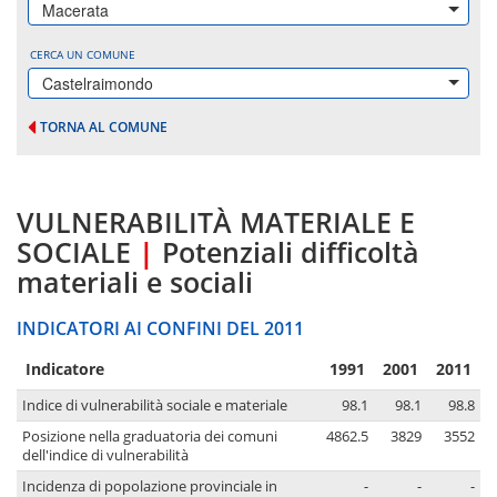
Macerata
CERCA UN COMUNE
Castelraimondo
TORNA AL COMUNE
VULNERABILITÀ MATERIALE E
SOCIALE
|
Potenziali difficoltà
materiali e sociali
INDICATORI AI CONFINI DEL 2011
Indicatore
1991
2001
2011
Indice di vulnerabilità sociale e materiale
98.1
98.1
98.8
Posizione nella graduatoria dei comuni
4862.5
3829
3552
dell'indice di vulnerabilità
Incidenza di popolazione provinciale in
-
-
-