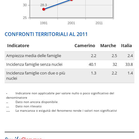
30
28.3
25
1991
2001
2011
CONFRONTI TERRITORIALI AL 2011
Indicatore
Camerino
Marche
Italia
Ampiezza media delle famiglie
2.2
2.5
2.4
Incidenza famiglie senza nuclei
40.1
32
33.8
Incidenza famiglie con due o più
1.3
2.2
1.4
nuclei
-
Indicatore non applicabile per valore nullo o poco significativo del
denominatore
..
Dato non ancora disponibile
...
Dato non rilevato
....
La mancanza o esiguità del fenomeno rende i valori non significativi