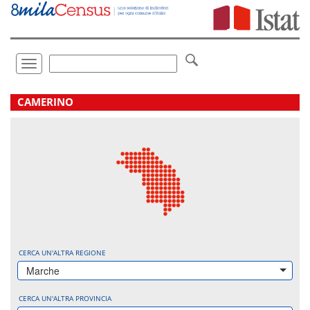
Vai
direttamente
a:
Contenuto
Ricerca
Toggle
navigation
.
CAMERINO
CERCA UN'ALTRA REGIONE
Marche
CERCA UN'ALTRA PROVINCIA