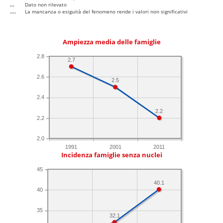
...
Dato non rilevato
....
La mancanza o esiguità del fenomeno rende i valori non significativi
Ampiezza media delle famiglie
2.8
2.7
2.6
2.5
2.4
2.2
2.2
2.0
1991
2001
2011
Incidenza famiglie senza nuclei
45
40.1
40
35
32.1