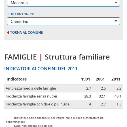
Macerata
CERCA UN COMUNE
Camerino
TORNA AL COMUNE
FAMIGLIE
|
Struttura familiare
INDICATORI AI CONFINI DEL 2011
Indicatore
1991
2001
2011
Ampiezza media delle famiglie
2.7
2.5
2.2
Incidenza famiglie senza nuclei
28.3
32.1
40.1
Incidenza famiglie con due o più nuclei
4
2.7
1.3
-
Indicatore non applicabile per valore nullo o poco significativo del
denominatore
..
Dato non ancora disponibile