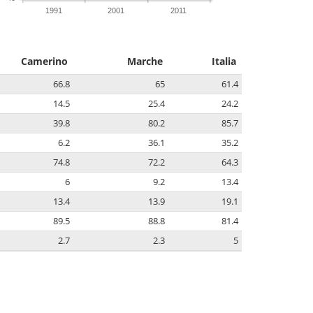
1991
2001
2011
Camerino
Marche
Italia
66.8
65
61.4
14.5
25.4
24.2
39.8
80.2
85.7
6.2
36.1
35.2
74.8
72.2
64.3
6
9.2
13.4
13.4
13.9
19.1
89.5
88.8
81.4
2.7
2.3
5