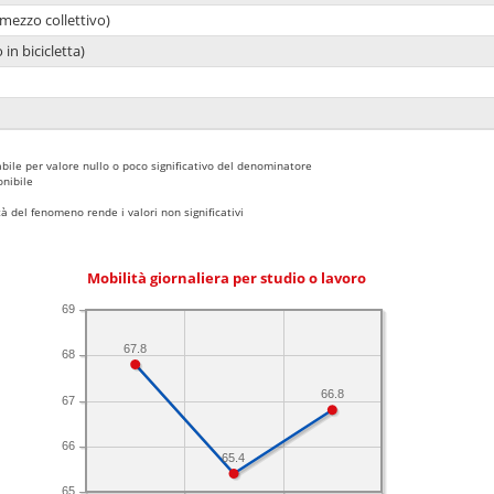
mezzo collettivo)
 in bicicletta)
bile per valore nullo o poco significativo del denominatore
nibile
 del fenomeno rende i valori non significativi
Mobilità giornaliera per studio o lavoro
69
67.8
68
66.8
67
66
65.4
65