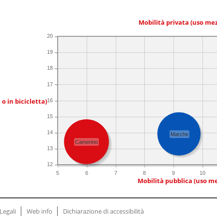
Mobilità privata (uso me
20
19
18
17
 o in bicicletta)
16
15
14
Marche
Camerino
13
12
5
6
7
8
9
10
Mobilità pubblica (uso me
Legali
Web info
Dichiarazione di accessibilità