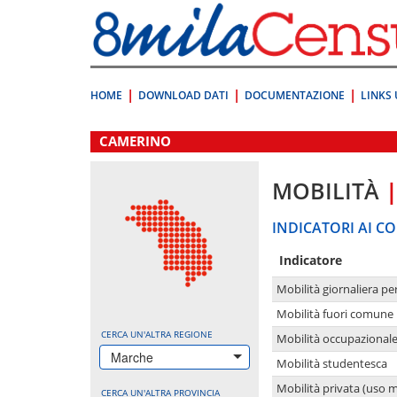
Vai
direttamente
a:
Contenuto
Ricerca
HOME
DOWNLOAD DATI
DOCUMENTAZIONE
LINKS 
.
CAMERINO
MOBILITÀ
INDICATORI AI CO
Indicatore
Mobilità giornaliera pe
Mobilità fuori comune 
CERCA UN'ALTRA REGIONE
Mobilità occupazional
Marche
Mobilità studentesca
Mobilità privata (uso 
CERCA UN'ALTRA PROVINCIA