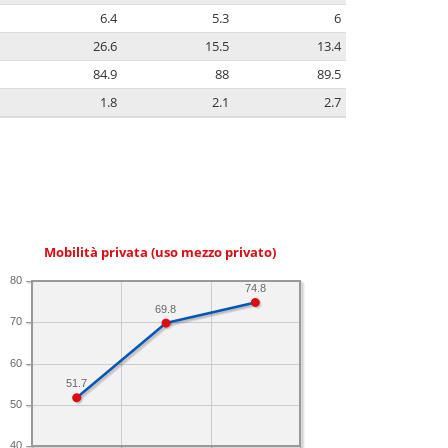
6.4
5.3
6
26.6
15.5
13.4
84.9
88
89.5
1.8
2.1
2.7
Mobilità privata (uso mezzo privato)
80
74.8
69.8
70
60
51.7
50
40