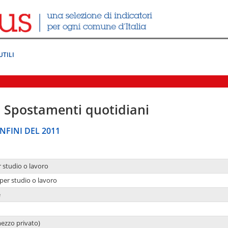
UTILI
|
Spostamenti quotidiani
NFINI DEL 2011
r studio o lavoro
per studio o lavoro
e
mezzo privato)