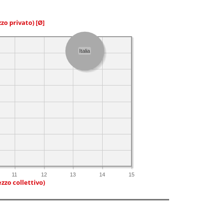
zzo privato)
[Ø]
Italia
11
12
13
14
15
zzo collettivo)