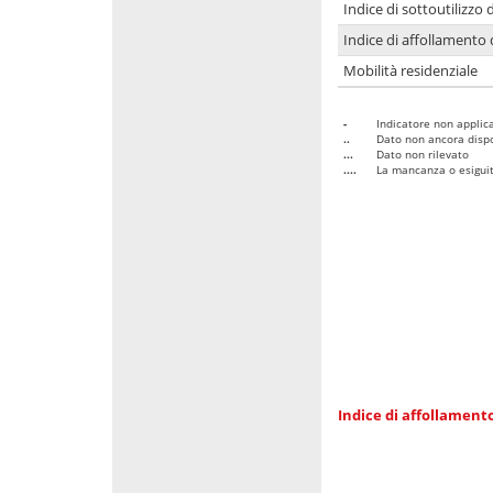
Indice di sottoutilizzo 
Indice di affollamento 
Mobilità residenziale
-
Indicatore non applica
..
Dato non ancora dispo
...
Dato non rilevato
....
La mancanza o esiguità
Indice di affollamento