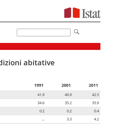
izioni abitative
1991
2001
2011
41.9
40.9
42.5
34.6
35.2
35.9
0.2
0.2
0.4
...
3.3
4.2