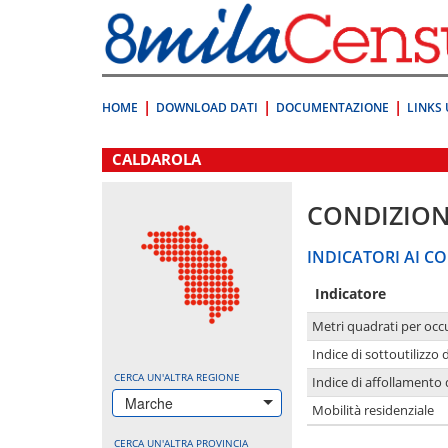
Vai
direttamente
a:
Contenuto
Ricerca
HOME
DOWNLOAD DATI
DOCUMENTAZIONE
LINKS 
.
CALDAROLA
CONDIZION
INDICATORI AI CO
Indicatore
Metri quadrati per occ
Indice di sottoutilizzo 
CERCA UN'ALTRA REGIONE
Indice di affollamento 
Marche
Mobilità residenziale
CERCA UN'ALTRA PROVINCIA