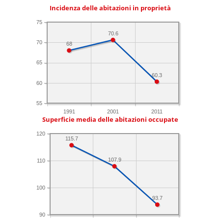
Incidenza delle abitazioni in proprietà
75
70.6
70
68
65
60.3
60
55
1991
2001
2011
Superficie media delle abitazioni occupate
120
115.7
107.9
110
100
93.7
90