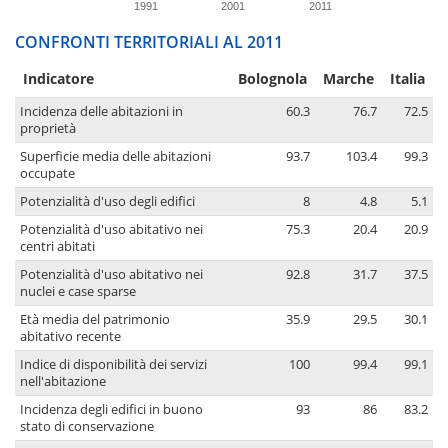
1991
2001
2011
CONFRONTI TERRITORIALI AL 2011
Indicatore
Bolognola
Marche
Italia
Incidenza delle abitazioni in
60.3
76.7
72.5
proprietà
Superficie media delle abitazioni
93.7
103.4
99.3
occupate
Potenzialità d'uso degli edifici
8
4.8
5.1
Potenzialità d'uso abitativo nei
75.3
20.4
20.9
centri abitati
Potenzialità d'uso abitativo nei
92.8
31.7
37.5
nuclei e case sparse
Età media del patrimonio
35.9
29.5
30.1
abitativo recente
Indice di disponibilità dei servizi
100
99.4
99.1
nell'abitazione
Incidenza degli edifici in buono
93
86
83.2
stato di conservazione