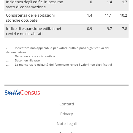
Incidenza degli edifici in pessimo
0
1.4
1.7
stato di conservazione
Consistenza delle abitazioni
1.4
11.1
10.2
storiche occupate
Indice di espansione edilizia nei
0.9
9.7
7.8
centri e nuclei abitati
-
Indicatore non applicabile per valore nullo o poco significativo del
denominatore
..
Dato non ancora disponibile
...
Dato non rilevato
....
La mancanza o esiguità del fenomeno rende i valori non significativi
Contatti
Privacy
Note Legali