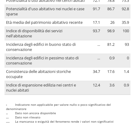
Potenzialità d'uso abitativo nei centri abitati
72.1
78.8
75.3
Potenzialità d'uso abitativo nei nuclei e case
91.7
86.7
92.8
sparse
Età media del patrimonio abitativo recente
17.1
26
35.9
Indice di disponibilità dei servizi
93.7
98.9
100
nell'abitazione
Incidenza degli edifici in buono stato di
...
81.2
93
conservazione
Incidenza degli edifici in pessimo stato di
...
0.9
0
conservazione
Consistenza delle abitazioni storiche
34.7
17.6
1.4
occupate
Indice di espansione edilizia nei centri e
12.4
3.6
0.9
nuclei abitati
-
Indicatore non applicabile per valore nullo o poco significativo del
denominatore
..
Dato non ancora disponibile
...
Dato non rilevato
....
La mancanza o esiguità del fenomeno rende i valori non significativi