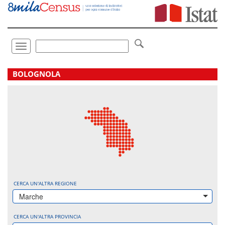
Vai
direttamente
a:
Contenuto
Ricerca
Toggle
navigation
.
BOLOGNOLA
CERCA UN'ALTRA REGIONE
Marche
CERCA UN'ALTRA PROVINCIA