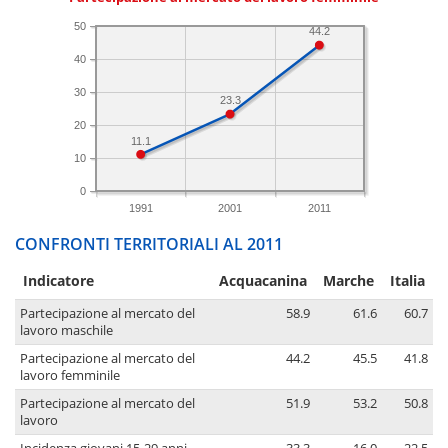
50
44.2
40
30
23.3
20
11.1
10
0
1991
2001
2011
CONFRONTI TERRITORIALI AL 2011
Indicatore
Acquacanina
Marche
Italia
Partecipazione al mercato del
58.9
61.6
60.7
lavoro maschile
Partecipazione al mercato del
44.2
45.5
41.8
lavoro femminile
Partecipazione al mercato del
51.9
53.2
50.8
lavoro