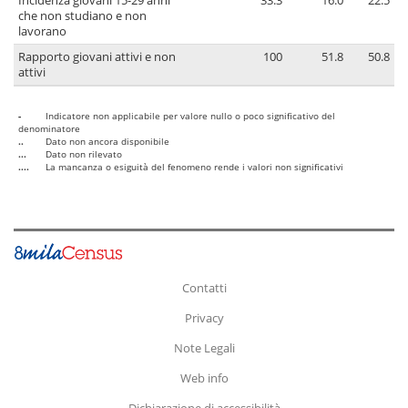
Incidenza giovani 15-29 anni
33.3
16.0
22.5
che non studiano e non
lavorano
Rapporto giovani attivi e non
100
51.8
50.8
attivi
-
Indicatore non applicabile per valore nullo o poco significativo del
denominatore
..
Dato non ancora disponibile
...
Dato non rilevato
....
La mancanza o esiguità del fenomeno rende i valori non significativi
Contatti
Privacy
Note Legali
Web info
Dichiarazione di accessibilità