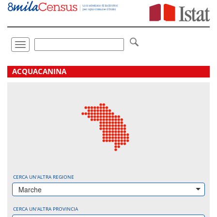
Vai
direttamente
a:
Contenuto
Ricerca
Toggle
navigation
.
ACQUACANINA
CERCA UN'ALTRA REGIONE
Marche
CERCA UN'ALTRA PROVINCIA