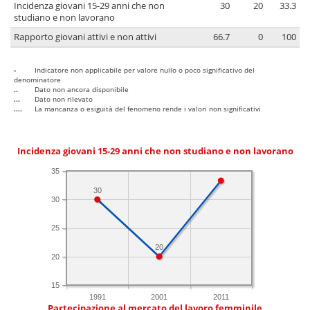
Incidenza giovani 15-29 anni che non
30
20
33.3
studiano e non lavorano
Rapporto giovani attivi e non attivi
66.7
0
100
-
Indicatore non applicabile per valore nullo o poco significativo del
denominatore
..
Dato non ancora disponibile
...
Dato non rilevato
....
La mancanza o esiguità del fenomeno rende i valori non significativi
Incidenza giovani 15-29 anni che non studiano e non lavorano
35
30
30
25
20
20
15
1991
2001
2011
Partecipazione al mercato del lavoro femminile