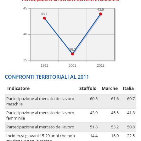
45
43.9
43.1
40
36.2
35
1991
2001
2011
CONFRONTI TERRITORIALI AL 2011
Indicatore
Staffolo
Marche
Italia
Partecipazione al mercato del lavoro
60.5
61.6
60.7
maschile
Partecipazione al mercato del lavoro
43.9
45.5
41.8
femminile
Partecipazione al mercato del lavoro
51.8
53.2
50.8
Incidenza giovani 15-29 anni che non
14.4
16.0
22.5