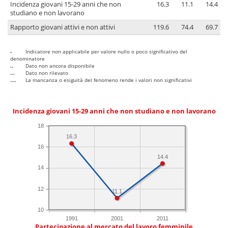
Incidenza giovani 15-29 anni che non
16.3
11.1
14.4
studiano e non lavorano
Rapporto giovani attivi e non attivi
119.6
74.4
69.7
-
Indicatore non applicabile per valore nullo o poco significativo del
denominatore
..
Dato non ancora disponibile
...
Dato non rilevato
....
La mancanza o esiguità del fenomeno rende i valori non significativi
Incidenza giovani 15-29 anni che non studiano e non lavorano
18
16.3
16
14.4
14
12
11.1
10
1991
2001
2011
Partecipazione al mercato del lavoro femminile