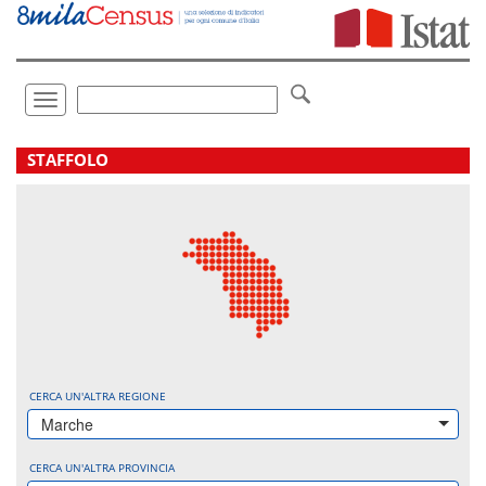
Vai
direttamente
a:
Contenuto
Ricerca
Toggle
navigation
.
STAFFOLO
CERCA UN'ALTRA REGIONE
Marche
CERCA UN'ALTRA PROVINCIA