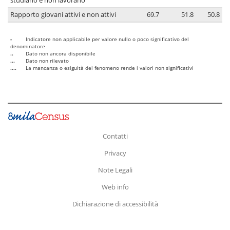
studiano e non lavorano
Rapporto giovani attivi e non attivi
69.7
51.8
50.8
-
Indicatore non applicabile per valore nullo o poco significativo del
denominatore
..
Dato non ancora disponibile
...
Dato non rilevato
....
La mancanza o esiguità del fenomeno rende i valori non significativi
Contatti
Privacy
Note Legali
Web info
Dichiarazione di accessibilità