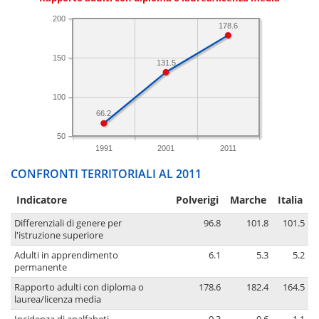
200
178.6
150
131.5
100
66.2
50
1991
2001
2011
CONFRONTI TERRITORIALI AL 2011
Indicatore
Polverigi
Marche
Italia
Differenziali di genere per
96.8
101.8
101.5
l'istruzione superiore
Adulti in apprendimento
6.1
5.3
5.2
permanente
Rapporto adulti con diploma o
178.6
182.4
164.5
laurea/licenza media