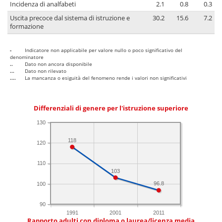
Incidenza di analfabeti
2.1
0.8
0.3
Uscita precoce dal sistema di istruzione e
30.2
15.6
7.2
formazione
-
Indicatore non applicabile per valore nullo o poco significativo del
denominatore
..
Dato non ancora disponibile
...
Dato non rilevato
....
La mancanza o esiguità del fenomeno rende i valori non significativi
Differenziali di genere per l'istruzione superiore
130
118
120
110
103
96.8
100
90
1991
2001
2011
Rapporto adulti con diploma o laurea/licenza media