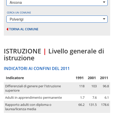
Ancona
CERCA UN COMUNE
Polverigi
TORNA AL COMUNE
ISTRUZIONE
|
Livello generale di
istruzione
INDICATORI AI CONFINI DEL 2011
Indicatore
1991
2001
2011
Differenziali di genere per l'istruzione
118
103
96.8
superiore
Adulti in apprendimento permanente
1.7
7.6
6.1
Rapporto adulti con diploma o
66.2
131.5
178.6
laurea/licenza media