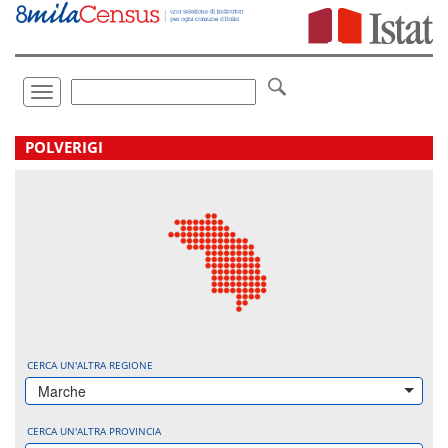
Vai
direttamente
a:
Contenuto
Ricerca
Toggle
navigation
.
POLVERIGI
CERCA UN'ALTRA REGIONE
Marche
CERCA UN'ALTRA PROVINCIA