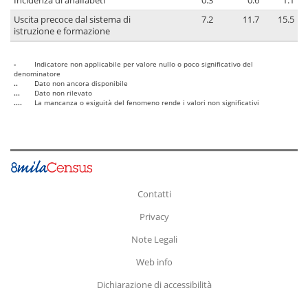
Incidenza di analfabeti
0.3
0.6
1.1
Uscita precoce dal sistema di
7.2
11.7
15.5
istruzione e formazione
-
Indicatore non applicabile per valore nullo o poco significativo del
denominatore
..
Dato non ancora disponibile
...
Dato non rilevato
....
La mancanza o esiguità del fenomeno rende i valori non significativi
Contatti
Privacy
Note Legali
Web info
Dichiarazione di accessibilità