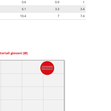
0.6
0.9
1
6.1
3.3
3.4
10.4
7
7.4
toriali giovani
[Ø]
Polverigi