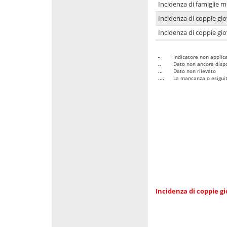
Incidenza di famiglie m
Incidenza di coppie giov
Incidenza di coppie giov
-
Indicatore non applica
..
Dato non ancora dispo
...
Dato non rilevato
....
La mancanza o esiguità
Incidenza di coppie gi