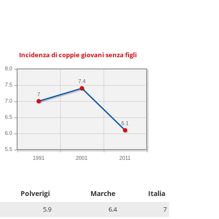
Incidenza di coppie giovani senza figli
8.0
7.4
7.5
7
7.0
6.5
6.1
6.0
5.5
1991
2001
2011
Polverigi
Marche
Italia
5.9
6.4
7