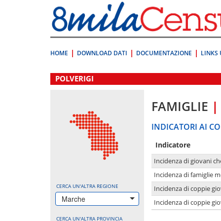
Vai
direttamente
a:
Contenuto
Ricerca
HOME
DOWNLOAD DATI
DOCUMENTAZIONE
LINKS 
.
POLVERIGI
FAMIGLIE
|
INDICATORI AI CO
Indicatore
Incidenza di giovani ch
Incidenza di famiglie m
CERCA UN'ALTRA REGIONE
Incidenza di coppie giov
Marche
Incidenza di coppie giov
CERCA UN'ALTRA PROVINCIA