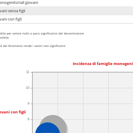
onogenitoriali giovani
ani senza figli
ani con figli
bile per valore nullo o poco significativo del denominatore
nibile
 del fenomeno rende i valori non significativi
Incidenza di famiglie monogeni
11
10
9
ovani con figli
8
Italia