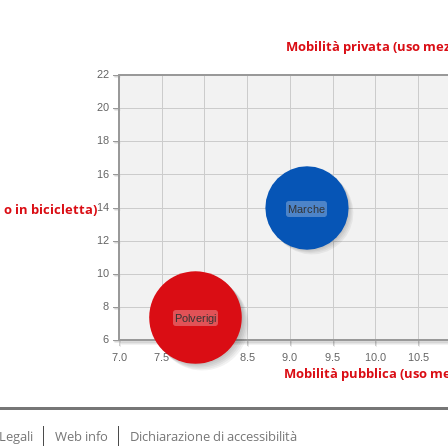
Mobilità privata (uso me
22
20
18
16
 o in bicicletta)
14
Marche
12
10
8
Polverigi
6
7.0
7.5
8.0
8.5
9.0
9.5
10.0
10.5
Mobilità pubblica (uso me
Legali
Web info
Dichiarazione di accessibilità