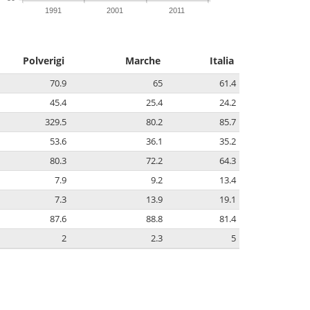
1991
2001
2011
Polverigi
Marche
Italia
70.9
65
61.4
45.4
25.4
24.2
329.5
80.2
85.7
53.6
36.1
35.2
80.3
72.2
64.3
7.9
9.2
13.4
7.3
13.9
19.1
87.6
88.8
81.4
2
2.3
5