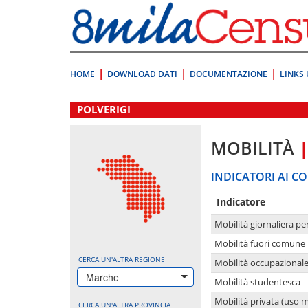
Vai
direttamente
a:
Contenuto
Ricerca
HOME
DOWNLOAD DATI
DOCUMENTAZIONE
LINKS 
.
POLVERIGI
MOBILITÀ
INDICATORI AI CO
Indicatore
Mobilità giornaliera pe
Mobilità fuori comune 
CERCA UN'ALTRA REGIONE
Mobilità occupazional
Marche
Mobilità studentesca
Mobilità privata (uso 
CERCA UN'ALTRA PROVINCIA