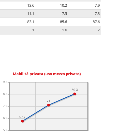
13.6
10.2
7.9
11.1
7.5
7.3
83.1
85.6
87.6
1
1.6
2
Mobilità privata (uso mezzo privato)
90
80.3
80
71
70
57.7
60
50