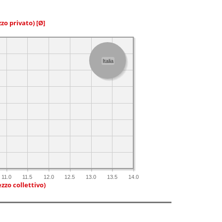
zzo privato)
[Ø]
Italia
11.0
11.5
12.0
12.5
13.0
13.5
14.0
zzo collettivo)