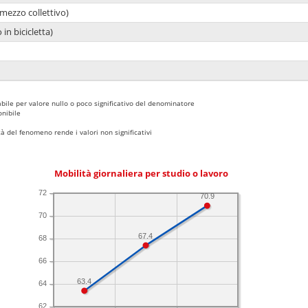
mezzo collettivo)
 in bicicletta)
bile per valore nullo o poco significativo del denominatore
nibile
 del fenomeno rende i valori non significativi
Mobilità giornaliera per studio o lavoro
72
70.9
70
67.4
68
66
63.4
64
62