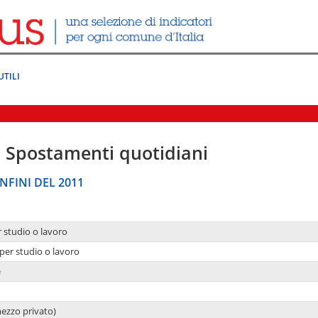
UTILI
|
Spostamenti quotidiani
NFINI DEL 2011
r studio o lavoro
per studio o lavoro
e
mezzo privato)