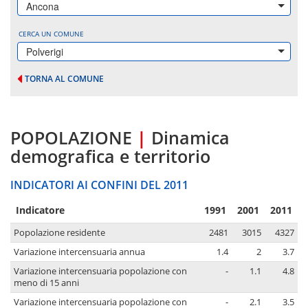
Ancona
CERCA UN COMUNE
Polverigi
TORNA AL COMUNE
POPOLAZIONE
|
Dinamica
demografica e territorio
INDICATORI AI CONFINI DEL 2011
Indicatore
1991
2001
2011
Popolazione residente
2481
3015
4327
Variazione intercensuaria annua
1.4
2
3.7
Variazione intercensuaria popolazione con
-
1.1
4.8
meno di 15 anni
Variazione intercensuaria popolazione con
-
2.1
3.5