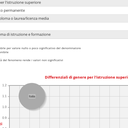
per l'istruzione superiore
nto permanente
ploma o laurea/licenza media
ema di istruzione e formazione
bile per valore nullo o poco significativo del denominatore
nibile
 del fenomeno rende i valori non significativi
Differenziali di genere per l'istruzione super
1.2
1.1
Italia
1.0
0.9
ti