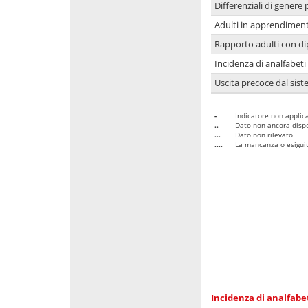
Differenziali di genere 
Adulti in apprendime
Rapporto adulti con di
Incidenza di analfabeti
Uscita precoce dal sist
-
Indicatore non applica
..
Dato non ancora dispo
...
Dato non rilevato
....
La mancanza o esiguità
Incidenza di analfabe