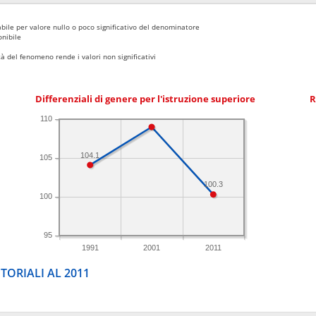
bile per valore nullo o poco significativo del denominatore
nibile
 del fenomeno rende i valori non significativi
Differenziali di genere per l'istruzione superiore
R
110
104.1
105
100.3
100
95
1991
2001
2011
TORIALI AL 2011