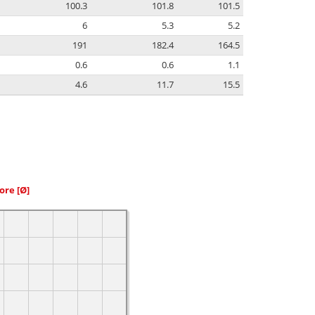
100.3
101.8
101.5
6
5.3
5.2
191
182.4
164.5
0.6
0.6
1.1
4.6
11.7
15.5
iore
[Ø]