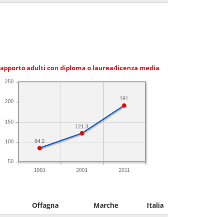
apporto adulti con diploma o laurea/licenza media
250
191
200
150
121.3
84.2
100
50
1991
2001
2011
Offagna
Marche
Italia