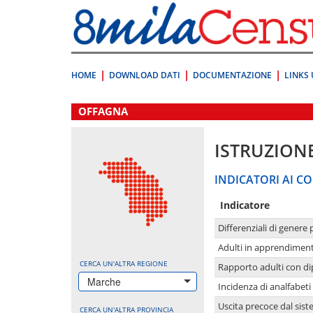
Vai
direttamente
a:
Contenuto
Ricerca
HOME
DOWNLOAD DATI
DOCUMENTAZIONE
LINKS 
.
OFFAGNA
ISTRUZION
INDICATORI AI CO
Indicatore
Differenziali di genere 
Adulti in apprendime
CERCA UN'ALTRA REGIONE
Rapporto adulti con di
Marche
Incidenza di analfabeti
Uscita precoce dal sist
CERCA UN'ALTRA PROVINCIA