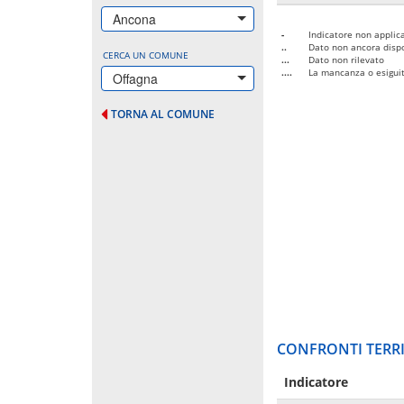
Ancona
-
Indicatore non applica
..
Dato non ancora dispo
CERCA UN COMUNE
...
Dato non rilevato
....
La mancanza o esiguità
Offagna
TORNA AL COMUNE
CONFRONTI TERRI
Indicatore