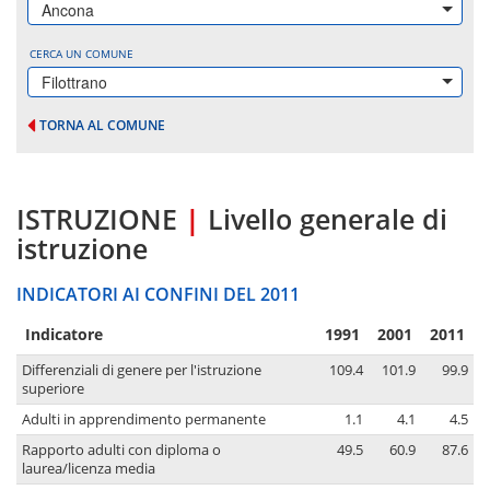
Ancona
CERCA UN COMUNE
Filottrano
TORNA AL COMUNE
ISTRUZIONE
|
Livello generale di
istruzione
INDICATORI AI CONFINI DEL 2011
Indicatore
1991
2001
2011
Differenziali di genere per l'istruzione
109.4
101.9
99.9
superiore
Adulti in apprendimento permanente
1.1
4.1
4.5
Rapporto adulti con diploma o
49.5
60.9
87.6
laurea/licenza media