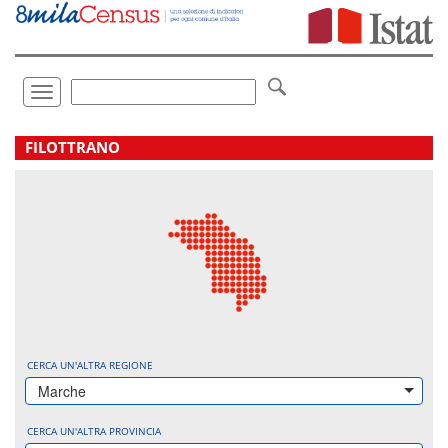
Vai
direttamente
a:
Contenuto
Ricerca
Toggle
navigation
.
FILOTTRANO
CERCA UN'ALTRA REGIONE
Marche
CERCA UN'ALTRA PROVINCIA