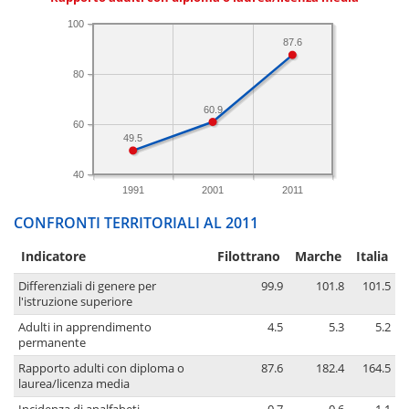
100
87.6
80
60.9
60
49.5
40
1991
2001
2011
CONFRONTI TERRITORIALI AL 2011
Indicatore
Filottrano
Marche
Italia
Differenziali di genere per
99.9
101.8
101.5
l'istruzione superiore
Adulti in apprendimento
4.5
5.3
5.2
permanente
Rapporto adulti con diploma o
87.6
182.4
164.5
laurea/licenza media