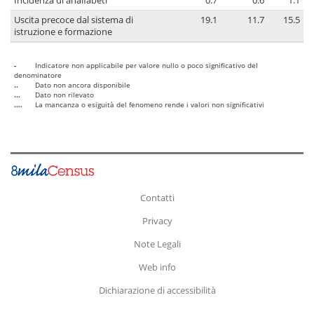
Incidenza di analfabeti
0.7
0.6
1.1
Uscita precoce dal sistema di
19.1
11.7
15.5
istruzione e formazione
-
Indicatore non applicabile per valore nullo o poco significativo del
denominatore
..
Dato non ancora disponibile
...
Dato non rilevato
....
La mancanza o esiguità del fenomeno rende i valori non significativi
Contatti
Privacy
Note Legali
Web info
Dichiarazione di accessibilità