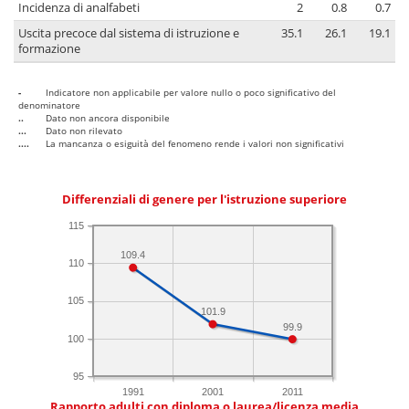
Incidenza di analfabeti
2
0.8
0.7
Uscita precoce dal sistema di istruzione e
35.1
26.1
19.1
formazione
-
Indicatore non applicabile per valore nullo o poco significativo del
denominatore
..
Dato non ancora disponibile
...
Dato non rilevato
....
La mancanza o esiguità del fenomeno rende i valori non significativi
Differenziali di genere per l'istruzione superiore
115
109.4
110
105
101.9
99.9
100
95
1991
2001
2011
Rapporto adulti con diploma o laurea/licenza media