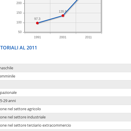
200
135.8
150
97.3
100
50
1991
2001
2011
TORIALI AL 2011
maschile
femminile
upazionale
5-29 anni
one nel settore agricolo
one nel settore industriale
ione nel settore terziario extracommercio