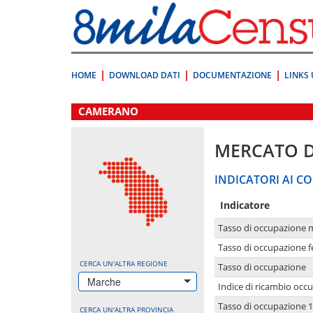
Vai
direttamente
a:
Contenuto
Ricerca
HOME
DOWNLOAD DATI
DOCUMENTAZIONE
LINKS 
.
CAMERANO
MERCATO 
INDICATORI AI CO
Indicatore
Tasso di occupazione 
Tasso di occupazione 
CERCA UN'ALTRA REGIONE
Tasso di occupazione
Marche
Indice di ricambio occ
Tasso di occupazione 1
CERCA UN'ALTRA PROVINCIA