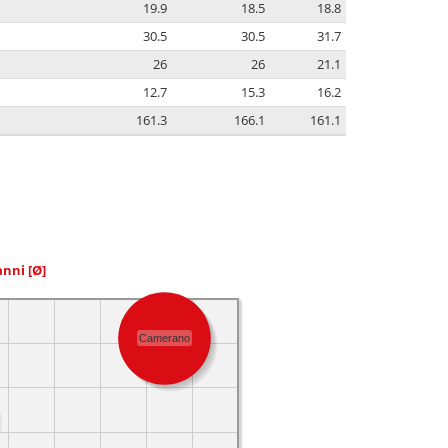
19.9
18.5
18.8
30.5
30.5
31.7
26
26
21.1
12.7
15.3
16.2
161.3
166.1
161.1
 anni
[Ø]
Camerano