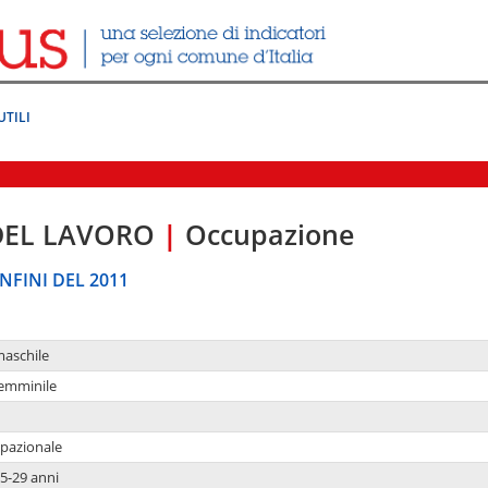
UTILI
DEL LAVORO
|
Occupazione
NFINI DEL 2011
maschile
femminile
upazionale
5-29 anni