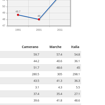
50
48.7
49
48
48
47
1991
2001
2011
Camerano
Marche
Italia
59.7
57.4
54.8
44.2
40.6
36.1
51.7
48.6
45
280.5
305
298.1
43.5
41.3
36.3
3.1
4.3
5.5
37.4
35.4
27.1
39.6
41.8
48.6