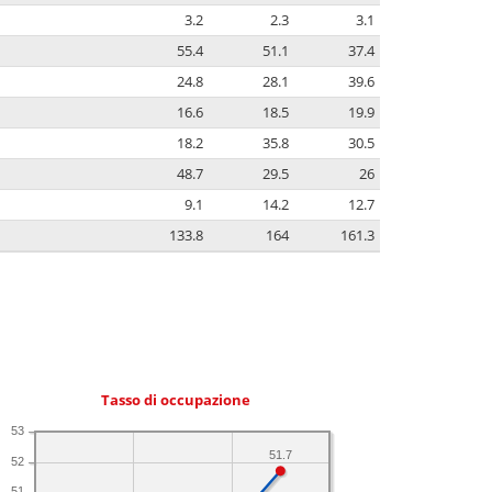
3.2
2.3
3.1
55.4
51.1
37.4
24.8
28.1
39.6
16.6
18.5
19.9
18.2
35.8
30.5
48.7
29.5
26
9.1
14.2
12.7
133.8
164
161.3
Tasso di occupazione
53
51.7
52
51