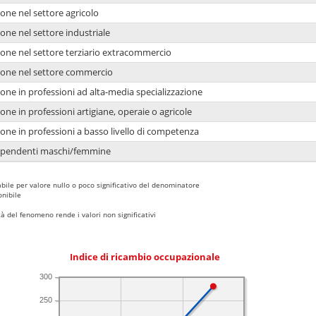
one nel settore agricolo
one nel settore industriale
ione nel settore terziario extracommercio
ione nel settore commercio
one in professioni ad alta-media specializzazione
one in professioni artigiane, operaie o agricole
one in professioni a basso livello di competenza
dipendenti maschi/femmine
bile per valore nullo o poco significativo del denominatore
nibile
 del fenomeno rende i valori non significativi
Indice di ricambio occupazionale
300
250