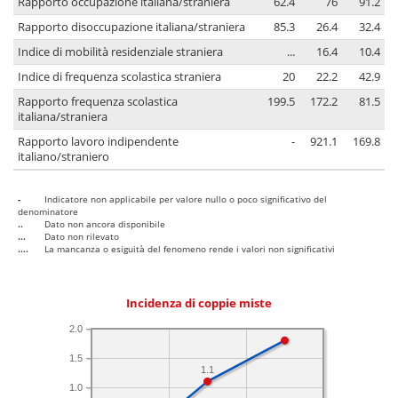
Rapporto occupazione italiana/straniera
62.4
76
91.2
Rapporto disoccupazione italiana/straniera
85.3
26.4
32.4
Indice di mobilità residenziale straniera
...
16.4
10.4
Indice di frequenza scolastica straniera
20
22.2
42.9
Rapporto frequenza scolastica
199.5
172.2
81.5
italiana/straniera
Rapporto lavoro indipendente
-
921.1
169.8
italiano/straniero
-
Indicatore non applicabile per valore nullo o poco significativo del
denominatore
..
Dato non ancora disponibile
...
Dato non rilevato
....
La mancanza o esiguità del fenomeno rende i valori non significativi
Incidenza di coppie miste
2.0
1.5
1.1
1.0