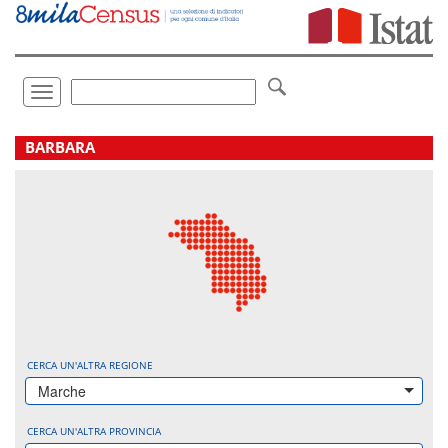
Vai
direttamente
a:
Contenuto
Ricerca
Toggle
navigation
.
BARBARA
CERCA UN'ALTRA REGIONE
Marche
CERCA UN'ALTRA PROVINCIA