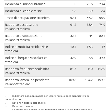
Incidenza di minori stranieri
33
23.6
23.4
Incidenza di coppie miste
1.8
2.9
2.4
Tasso di occupazione straniera
52.1
56.2
58.9
Rapporto occupazione
91.2
85.4
74.9
italiana/straniera
Rapporto disoccupazione
32.4
44
80.4
italiana/straniera
Indice di mobilità residenziale
10.4
16.3
16
straniera
Indice di frequenza scolastica
42.9
37.8
39.5
straniera
Rapporto frequenza scolastica
81.5
110
112.9
italiana/straniera
Rapporto lavoro indipendente
169.8
194.2
159.2
italiano/straniero
-
Indicatore non applicabile per valore nullo o poco significativo del
denominatore
..
Dato non ancora disponibile
...
Dato non rilevato
....
La mancanza o esiguità del fenomeno rende i valori non significativi