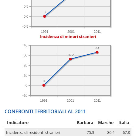
0.5
0
0.0
-0.5
1991
2001
2011
Incidenza di minori stranieri
40
33
26.2
30
20
10
0
0
-10
1991
2001
2011
CONFRONTI TERRITORIALI AL 2011
Indicatore
Barbara
Marche
Italia
Incidenza di residenti stranieri
75.3
86.4
67.8