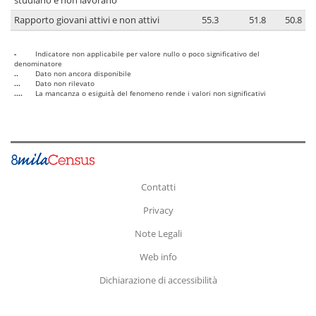
studiano e non lavorano
Rapporto giovani attivi e non attivi
55.3
51.8
50.8
-
Indicatore non applicabile per valore nullo o poco significativo del
denominatore
..
Dato non ancora disponibile
...
Dato non rilevato
....
La mancanza o esiguità del fenomeno rende i valori non significativi
Contatti
Privacy
Note Legali
Web info
Dichiarazione di accessibilità