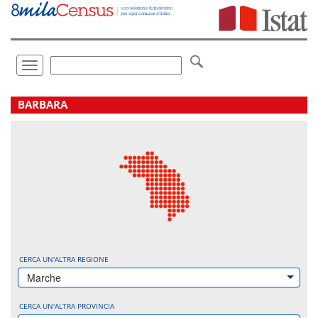
Vai
direttamente
a:
Contenuto
Ricerca
Toggle
navigation
.
BARBARA
CERCA UN'ALTRA REGIONE
Marche
CERCA UN'ALTRA PROVINCIA