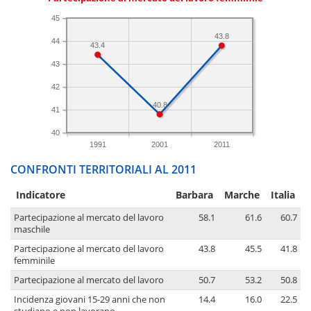
45
43.8
44
43.4
43
42
40.8
41
40
1991
2001
2011
CONFRONTI TERRITORIALI AL 2011
Indicatore
Barbara
Marche
Italia
Partecipazione al mercato del lavoro
58.1
61.6
60.7
maschile
Partecipazione al mercato del lavoro
43.8
45.5
41.8
femminile
Partecipazione al mercato del lavoro
50.7
53.2
50.8
Incidenza giovani 15-29 anni che non
14.4
16.0
22.5