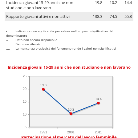
Incidenza giovani 15-29 anni che non
19.8
10.2
14.4
studiano e non lavorano
Rapporto giovani attivi e non attivi
138.3
74.5
55.3
-
Indicatore non applicabile per valore nullo o poco significativo del
denominatore
..
Dato non ancora disponibile
...
Dato non rilevato
....
La mancanza o esiguità del fenomeno rende i valori non significativi
Incidenza giovani 15-29 anni che non studiano e non lavorano
25
19.8
20
14.4
15
10.2
10
5
1991
2001
2011
Partecipazione al mercato del lavoro femminile