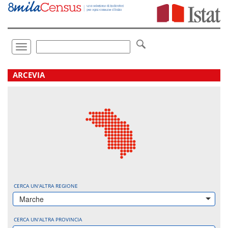
Vai
direttamente
a:
Contenuto
Ricerca
Toggle
navigation
.
ARCEVIA
CERCA UN'ALTRA REGIONE
Marche
CERCA UN'ALTRA PROVINCIA