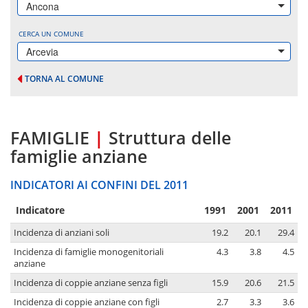
Ancona
CERCA UN COMUNE
Arcevia
TORNA AL COMUNE
FAMIGLIE
|
Struttura delle
famiglie anziane
INDICATORI AI CONFINI DEL 2011
Indicatore
1991
2001
2011
Incidenza di anziani soli
19.2
20.1
29.4
Incidenza di famiglie monogenitoriali
4.3
3.8
4.5
anziane
Incidenza di coppie anziane senza figli
15.9
20.6
21.5
Incidenza di coppie anziane con figli
2.7
3.3
3.6