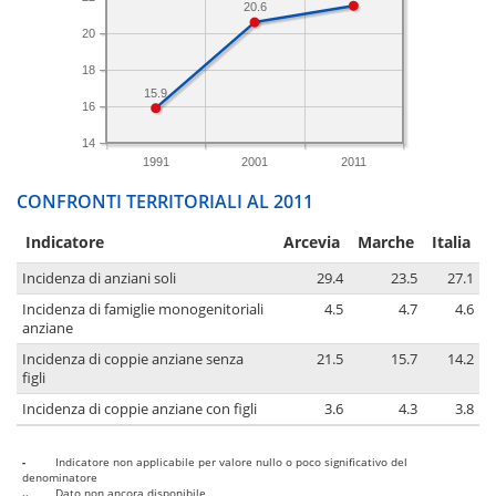
20.6
20
18
15.9
16
14
1991
2001
2011
CONFRONTI TERRITORIALI AL 2011
Indicatore
Arcevia
Marche
Italia
Incidenza di anziani soli
29.4
23.5
27.1
Incidenza di famiglie monogenitoriali
4.5
4.7
4.6
anziane
Incidenza di coppie anziane senza
21.5
15.7
14.2
figli
Incidenza di coppie anziane con figli
3.6
4.3
3.8
-
Indicatore non applicabile per valore nullo o poco significativo del
denominatore
..
Dato non ancora disponibile