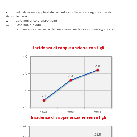
-
Indicatore non applicabile per valore nullo o poco significativo del
denominatore
..
Dato non ancora disponibile
...
Dato non rilevato
....
La mancanza o esiguità del fenomeno rende i valori non significativi
Incidenza di coppie anziane con figli
4.0
3.6
3.5
3.3
3.0
2.7
2.5
1991
2001
2011
Incidenza di coppie anziane senza figli
24
21.5
22