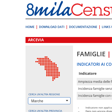
Vai
direttamente
a:
Contenuto
Ricerca
HOME
DOWNLOAD DATI
DOCUMENTAZIONE
LINKS 
.
ARCEVIA
FAMIGLIE
|
INDICATORI AI CO
Indicatore
Ampiezza media delle f
Incidenza famiglie senz
CERCA UN'ALTRA REGIONE
Incidenza famiglie con 
Marche
-
Indicatore non applica
CERCA UN'ALTRA PROVINCIA
..
Dato non ancora dispo