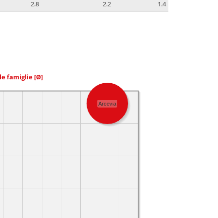
2.8
2.2
1.4
le famiglie
[Ø]
Arcevia