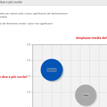
due o più nuclei
bile per valore nullo o poco significativo del denominatore
nibile
 del fenomeno rende i valori non significativi
Ampiezza media del
3.0
2.5
Marche
n due o più nuclei
2.0
1.5
Italia