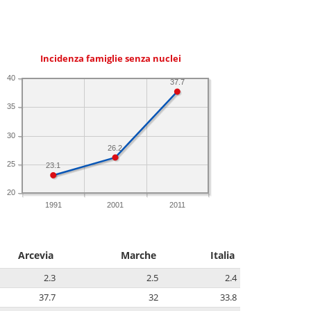
Incidenza famiglie senza nuclei
40
37.7
35
30
26.2
25
23.1
20
1991
2001
2011
Arcevia
Marche
Italia
2.3
2.5
2.4
37.7
32
33.8