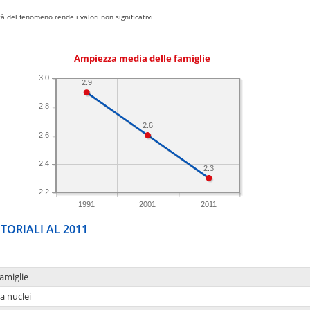
 del fenomeno rende i valori non significativi
Ampiezza media delle famiglie
3.0
2.9
2.8
2.6
2.6
2.4
2.3
2.2
1991
2001
2011
TORIALI AL 2011
amiglie
a nuclei