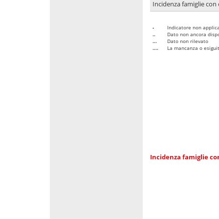
Incidenza famiglie con 
-
Indicatore non applica
..
Dato non ancora dispo
...
Dato non rilevato
....
La mancanza o esiguità
Incidenza famiglie co